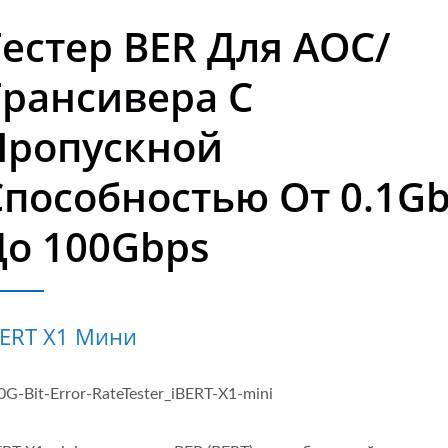
Тестер BER Для AOC/
Трансивера С
Пропускной
Способностью От 0.1G
До 100Gbps
BERT X1 Мини
0G-Bit-Error-RateTester_iBERT-X1-mini