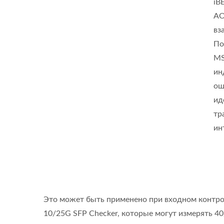
iB
AO
вз
По
MS
ин
ош
ид
тр
ин
Это может быть применено при входном контрол
10/25G SFP Checker, которые могут измерять 4