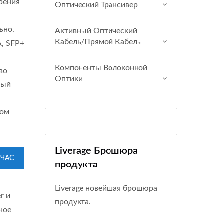
ерения
Оптический Трансивер
ьно.
Активный Оптический
Кабель/прямой Кабель
, SFP+
Компоненты Волоконной
во
Оптики
ный
ком
Liverage Брошюра
ЙЧАС
продукта
Liverage новейшая брошюра
r и
продукта.
ное