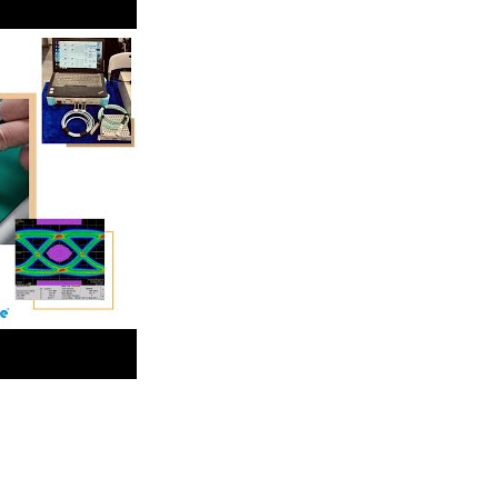
вать (1. 25G/10G/25G/40G/100G) оптический трансивер с по