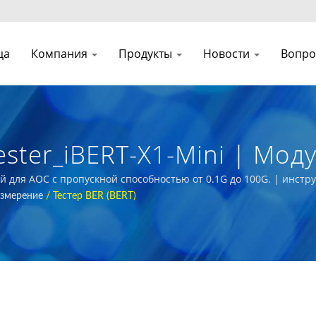
ца
Компания
Продукты
Новости
Вопро
ester_iBERT-X1-Mini | Мод
икационных Сетей
нный для AOC с пропускной способностью от 0.1G до 100G. | инс
Измерение
/
Тестер BER (BERT)