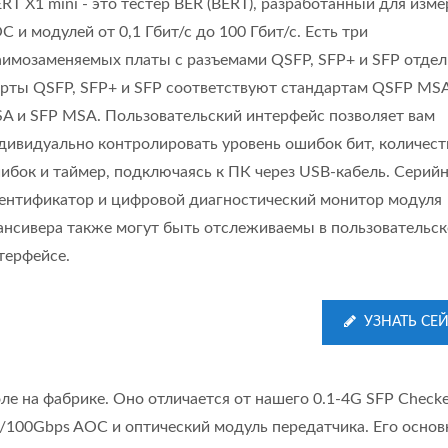
ERT X1 mini - это тестер BER (BERT), разработанный для изм
C и модулей от 0,1 Гбит/с до 100 Гбит/с. Есть три
аимозаменяемых платы с разъемами QSFP, SFP+ и SFP отдел
рты QSFP, SFP+ и SFP соответствуют стандартам QSFP MSA
A и SFP MSA. Пользовательский интерфейс позволяет вам
дивидуально контролировать уровень ошибок бит, количест
ибок и таймер, подключаясь к ПК через USB-кабель. Серий
ентификатор и цифровой диагностический монитор модуля
ансивера также могут быть отслеживаемы в пользовательс
терфейсе.
УЗНАТЬ СЕ
е на фабрике. Оно отличается от нашего 0.1-4G SFP Checke
0/100Gbps AOC и оптический модуль передатчика. Его основ