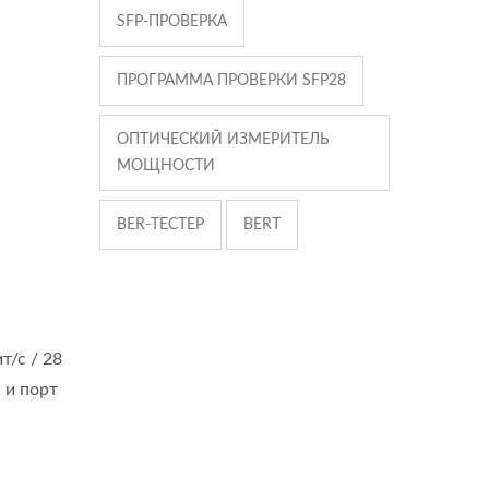
SFP-ПРОВЕРКА
ПРОГРАММА ПРОВЕРКИ SFP28
 0.1G~100G bps BER Test - это тестер уровня ошибок (BER
ОПТИЧЕСКИЙ ИЗМЕРИТЕЛЬ
МОЩНОСТИ
BER-ТЕСТЕР
BERT
т/с / 28
 и порт