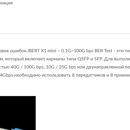
икация
II)
ня ошибок.iBERT X1 mini – 0.1G~100G bps BER Test - это те
м, который включает карманы типа QSFP и SFP. Для выпол
тью 40G / 100G bps, 10G / 25G bps или двунаправленной п
 4Gbps необходимо использовать 8 передатчиков и 8 прием