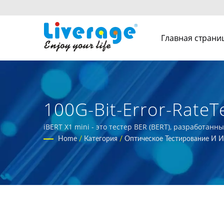
Главная страни
100G-Bit-Error-RateT
Глобальных Коммун
iBERT X1 mini - это тестер BER (BERT), разработа
линий для разработки инфраструктуры 5G
Home
/
Категория
/
Оптическое Тестирование И 