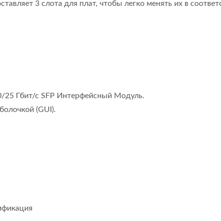
тавляет 3 слота для плат, чтобы легко менять их в соответ
10/25 Гбит/с SFP Интерфейсный Модуль.
болочкой (GUI).
Метр Мощности
Ibert X1 Mini
ического Трансивера
лификация
кой Скорости (HOT Pet