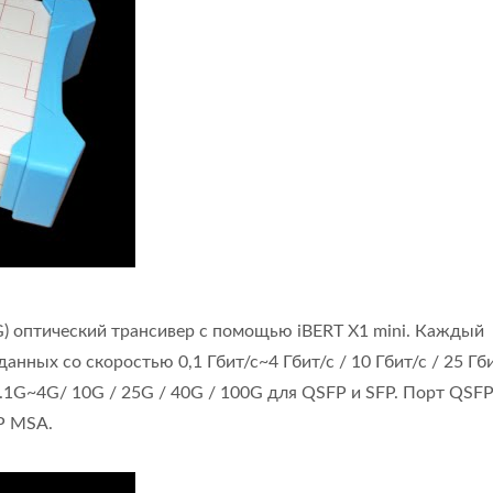
s AOC/Трансивер Бит Тестер уровня ошибок.iBERT X1 mini –
) оптический трансивер с помощью iBERT X1 mini. Каждый
нных со скоростью 0,1 Гбит/с~4 Гбит/с / 10 Гбит/с / 25 Гби
0.1G~4G/ 10G / 25G / 40G / 100G для QSFP и SFP. Порт QSFP
P MSA.