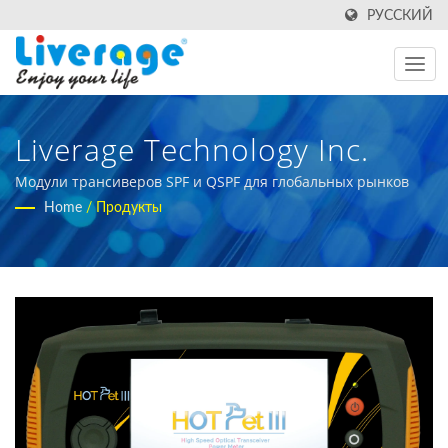
РУССКИЙ
Liverage Technology Inc.
Модули трансиверов SPF и QSPF для глобальных рынков
Home
/
Продукты