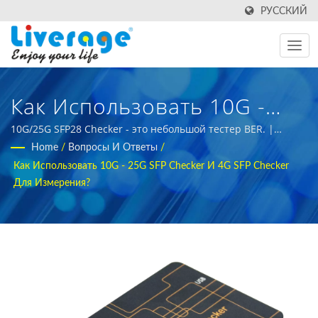
РУССКИЙ
Как Использовать 10G -
25G SFP Checker И 4G SFP
10G/25G SFP28 Checker - это небольшой тестер BER. |
Устранение неполадок в волоконно-оптических
Home
/
Вопросы И Ответы
/
Checker Для Измерения? |
трансиверах для глобальных сетей
Как Использовать 10G - 25G SFP Checker И 4G SFP Checker
Как Тестировать
Для Измерения?
Оптические Трансиверы В
Инфраструктурах 5G