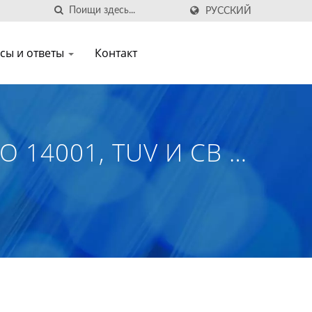
РУССКИЙ
сы и ответы
Контакт
O 14001, TUV И CB |
ские Трансиверы