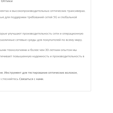
й Оптики
нентах и высокопроизводительных оптических трансиверах.
ые для поддержки требований сетей 5G и глобальной
торые улучшают производительность сети и операционную
азличные сетевые среды для покупателей по всему миру.
овыми технологиями и более чем 30-летним опытом мы
печивает повышенную надежность и производительность в
ие
,
Инструмент для тестирования оптических волокон
,
е стесняйтесь
Связаться с нами
.