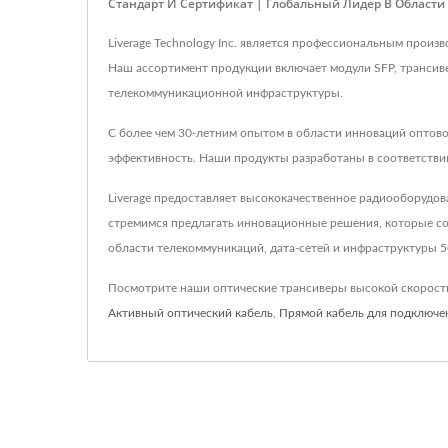
Стандарт И Сертификат | Глобальный Лидер В Област
Liverage Technology Inc. является профессиональным про
Наш ассортимент продукции включает модули SFP, трансив
телекоммуникационной инфраструктуры.
С более чем 30-летним опытом в области инноваций оптов
эффективность. Наши продукты разработаны в соответстви
Liverage предоставляет высококачественное радиооборудо
стремимся предлагать инновационные решения, которые с
области телекоммуникаций, дата-сетей и инфраструктуры 
Посмотрите наши оптические трансиверы высокой скорос
Активный оптический кабель
,
Прямой кабель для подключе