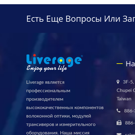
Есть Еще Вопросы Или За
На
3F-5,
Liverage является
Chupei C
профессиональным
Taiwan
производителем
высококачественных компонентов
886-
волоконной оптики, модулей
886
трансиверов и измерительного
оборудования. Наша миссия