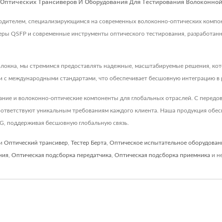
и Оптических Трансиверов И Оборудования Для Тестирования Волоконно
изводителем, специализирующимся на современных волоконно-оптических компо
еры QSFP и современные инструменты оптического тестирования, разработанн
олокна, мы стремимся предоставлять надежные, масштабируемые решения, ко
и с международными стандартами, что обеспечивает бесшовную интеграцию в р
вание и волоконно-оптические компоненты для глобальных отраслей. С перед
оответствуют уникальным требованиям каждого клиента. Наша продукция обес
5G, поддерживая бесшовную глобальную связь.
ти
Оптический трансивер
,
Тестер Берта
,
Оптическое испытательное оборудован
ния
,
Оптическая подсборка передатчика
,
Оптическая подсборка приемника
и н