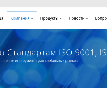
ца
Компания
Продукты
Новости
Вопро
Стандартам ISO 9001, IS
льные Волоконно-Оптиче
 тестовые инструменты для глобальных рынков
отки Данных