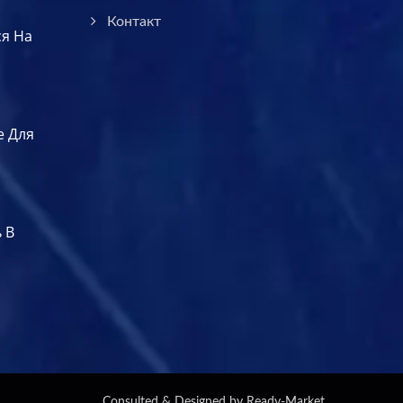
Контакт
ся На
е Для
 В
Consulted & Designed by
Ready-Market