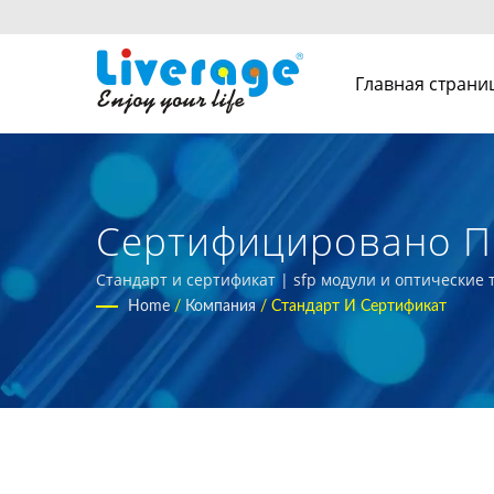
Главная страни
Сертифицировано По 
Высокопроизводите
Стандарт и сертификат | sfp модули и оптические
Home
/
Компания
/
Стандарт И Сертификат
Для Центров Обраб