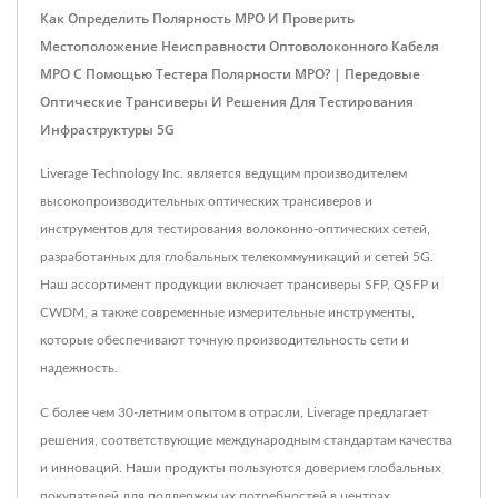
Как Определить Полярность MPO И Проверить
Местоположение Неисправности Оптоволоконного Кабеля
MPO С Помощью Тестера Полярности MPO? | Передовые
Оптические Трансиверы И Решения Для Тестирования
Инфраструктуры 5G
Liverage Technology Inc. является ведущим производителем
высокопроизводительных оптических трансиверов и
инструментов для тестирования волоконно-оптических сетей,
разработанных для глобальных телекоммуникаций и сетей 5G.
Наш ассортимент продукции включает трансиверы SFP, QSFP и
CWDM, а также современные измерительные инструменты,
которые обеспечивают точную производительность сети и
надежность.
С более чем 30-летним опытом в отрасли, Liverage предлагает
решения, соответствующие международным стандартам качества
и инноваций. Наши продукты пользуются доверием глобальных
покупателей для поддержки их потребностей в центрах