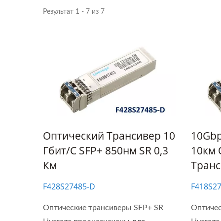
Результат 1 - 7 из 7
Ibert X1 Mini
Опт
Высо
Оптический Трансивер 10
10Gbp
Гбит/с SFP+ 850нм SR 0,3
10км 
Км
Тран
F428S27485‐D
F418S2
Оптические трансиверы SFP+ SR
Оптичес