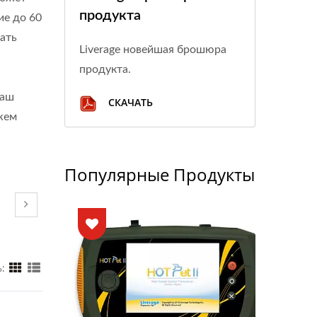
продукта
ие до 60
вать
Liverage новейшая брошюра
продукта.
Наш
СКАЧАТЬ
жем
Популярные Продукты
: