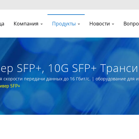
ца
Компания
Продукты
Новости
Вопро
ер SFP+, 10G SFP+ Транси
льные Волоконно-Оптиче
я скорости передачи данных до 16 Гбит/с. | оборудование для 
ивер SFP+