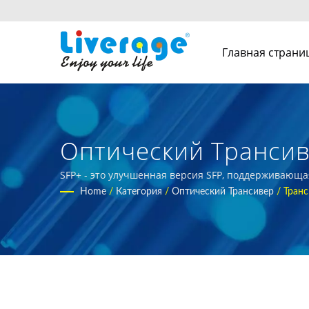
Главная страни
Оптический Трансив
Высокопроизводите
SFP+ - это улучшенная версия SFP, поддерживающа
международных покупателей
Home
/
Категория
/
Оптический Трансивер
/
Транс
Для 5G Сетей