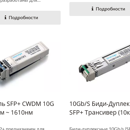
 разработаны для...
Подробности
Подробности
ль SFP+ CWDM 10G
10Gb/s Биди-Дупле
м ~ 1610нм
SFP+ Трансивер (10к
P+ предназначен для
Биди-дуплексные 10Gb/s (S