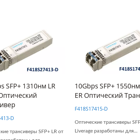
Метр Мощности
Ibert X1 Mini
ического Трансивера
кой Скорости (HOT Pet
II)
s SFP+ 1310нм LR
10Gbps SFP+ 1550нм
Оптический
ER Оптический Тра
сивер
F418S17415‐D
7413‐D
Оптические трансиверы SFP
Liverage разработаны для...
кие трансиверы SFP+ LR от