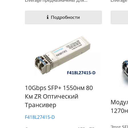
Liverage предназначены для...
Liverage
Подробности
10Gbps SFP+ 1550нм 80
Км ZR Оптический
Моду
Трансивер
1270н
F418L27415‐D
Этот SF