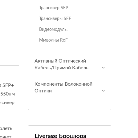
Трансивер SFP
Трансиверы SFF
Видеомодуль.
Ммволны RoF
Активный Оптический
Кабель/прямой Кабель
Компоненты Волоконной
s SFP+
Оптики
1550нм
нсивер
олеть
Liverage Брошюра
может