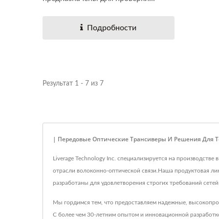
Подробности
Результат 1 - 7 из 7
| Передовые Оптические Трансиверы И Решения Для Т
Liverage Technology Inc. специализируется на производст
отрасли волоконно-оптической связи.Наша продуктовая лин
разработаны для удовлетворения строгих требований сете
Мы гордимся тем, что предоставляем надежные, высокопро
С более чем 30-летним опытом и инновационной разработко