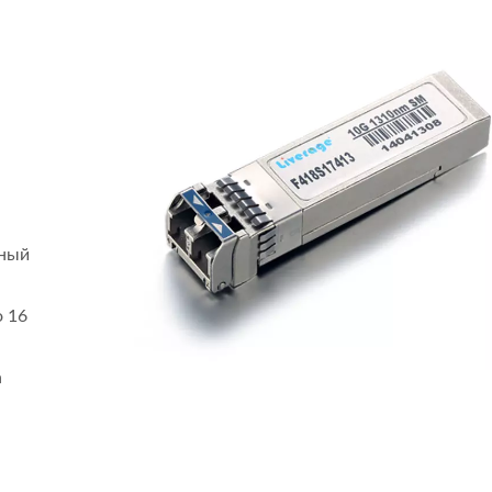
ьный
 16
а