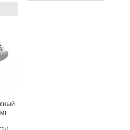
ксный
м)
FP+)