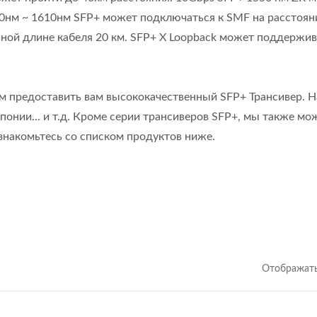
0нм ~ 1610нм SFP+ может подключаться к SMF на расстоян
льной длине кабеля 20 км. SFP+ X Loopback может поддержи
 предоставить вам высококачественный SFP+ Трансивер. 
онии... и т.д. Кроме серии трансиверов SFP+, мы также мо
знакомьтесь со списком продуктов ниже.
Отображать