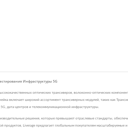
естирования Инфраструктуры 5G
ве высококачественных оптических трансиверов, волоконно-оптических компоне
ейка включает широкий ассортимент трансиверных модулей, таких как Трансив
й 5G, дата-центров и телекоммуникационной инфраструктуры.
изводительные решения, которые превышают отраслевые стандарты, обеспечи
й продуктов, Liverage предлагает глобальным покупателям масштабируемые и