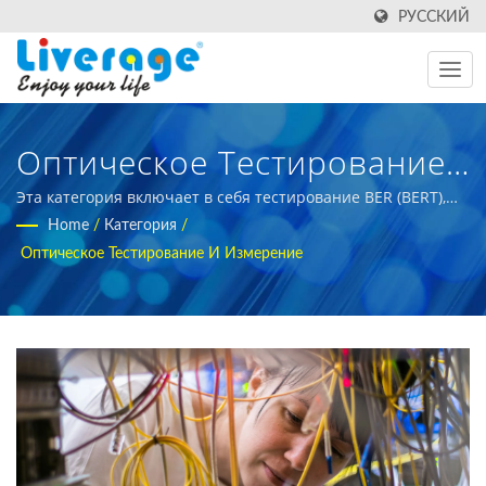
РУССКИЙ
Оптическое Тестирование
И Измерение |
Эта категория включает в себя тестирование BER (BERT),
оптический тестовый хаб и оптический тестовый
Home
/
Категория
/
Высокопроизводительные
инструмент. | оборудование для измерения волоконно-
Оптическое Тестирование И Измерение
оптических кабелей для международных покупателей
Волоконно-Оптические
Трансиверы Для 5G Сетей