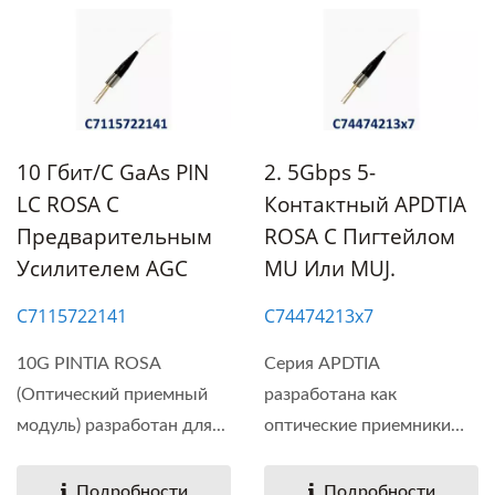
10 Гбит/с GaAs PIN
2. 5Gbps 5-
LC ROSA С
Контактный APDTIA
Предварительным
ROSA С Пигтейлом
Усилителем AGC
MU Или MUJ.
C7115722141
C74474213x7
10G PINTIA ROSA
Серия APDTIA
(Оптический приемный
разработана как
модуль) разработан для...
оптические приемники
сигналов...
Подробности
Подробности