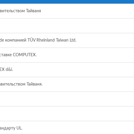
вительством Тайваня
e компанией TÜV Rheinland Taiwan Ltd.
ыставке COMPUTEX.
X d&i.
вительством Тайваня.
андарту UL.