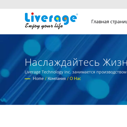
Главная страни
Наслаждайтесь Жиз
Связь По Разумной 
Liverage Technology Inc. занимается производство
Home
/
Компания
/
О Нас
Оптические Транси