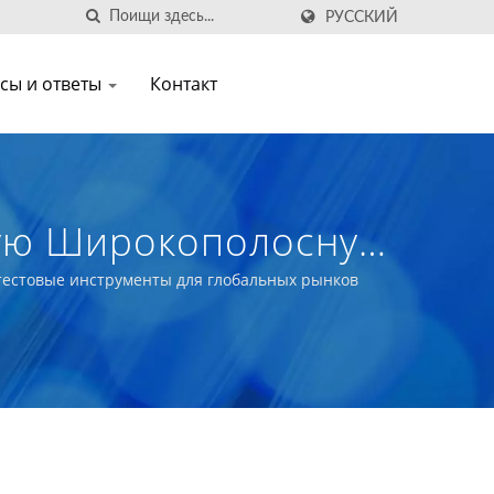
РУССКИЙ
сы и ответы
Контакт
кую Широкополосную
тельные Волоконно-
е тестовые инструменты для глобальных рынков
тки Данных