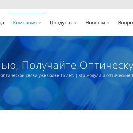
ца
Компания
Продукты
Новости
Вопро
нью, Получайте Оптичес
Цене. | Высокопроизводи
м оптической связи уже более 15 лет. | sfp модули и оптически
веры Для Центров Обрабо