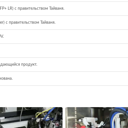
FP+ LR) с правительством Тайваня.
er) с правительством Тайваня.
V.
выдающийся продукт.
нована.