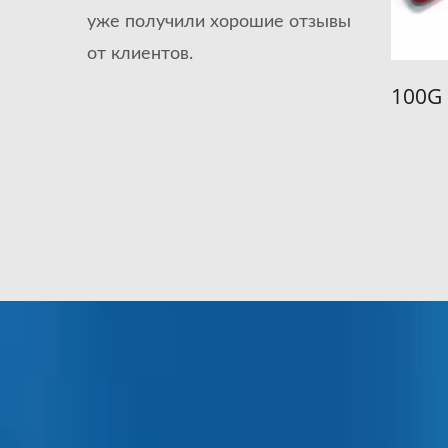
уже получили хорошие отзывы
от клиентов.
змеритель Мощности
100G QSFP28
сокоскоростного
тического Трансивера
OT Pet III)