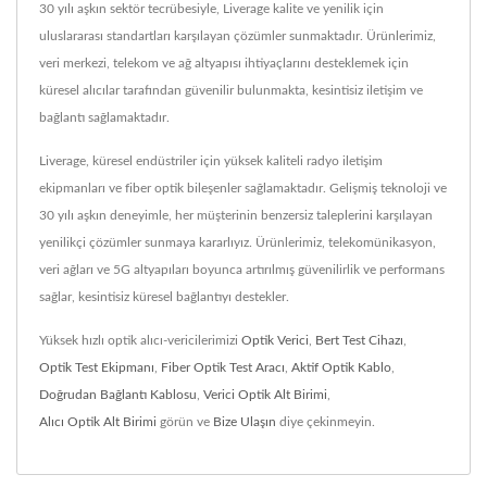
30 yılı aşkın sektör tecrübesiyle, Liverage kalite ve yenilik için
uluslararası standartları karşılayan çözümler sunmaktadır. Ürünlerimiz,
veri merkezi, telekom ve ağ altyapısı ihtiyaçlarını desteklemek için
küresel alıcılar tarafından güvenilir bulunmakta, kesintisiz iletişim ve
bağlantı sağlamaktadır.
Liverage, küresel endüstriler için yüksek kaliteli radyo iletişim
ekipmanları ve fiber optik bileşenler sağlamaktadır. Gelişmiş teknoloji ve
30 yılı aşkın deneyimle, her müşterinin benzersiz taleplerini karşılayan
yenilikçi çözümler sunmaya kararlıyız. Ürünlerimiz, telekomünikasyon,
veri ağları ve 5G altyapıları boyunca artırılmış güvenilirlik ve performans
sağlar, kesintisiz küresel bağlantıyı destekler.
Yüksek hızlı optik alıcı-vericilerimizi
Optik Verici
,
Bert Test Cihazı
,
Optik Test Ekipmanı
,
Fiber Optik Test Aracı
,
Aktif Optik Kablo
,
Doğrudan Bağlantı Kablosu
,
Verici Optik Alt Birimi
,
Alıcı Optik Alt Birimi
görün ve
Bize Ulaşın
diye çekinmeyin.