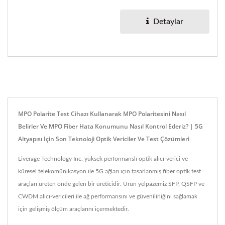
hatalarını kontrol
etmek...
Detaylar
MPO Polarite Test Cihazı Kullanarak MPO Polaritesini Nasıl
Belirler Ve MPO Fiber Hata Konumunu Nasıl Kontrol Ederiz? | 5G
Altyapısı Için Son Teknoloji Optik Vericiler Ve Test Çözümleri
Liverage Technology Inc. yüksek performanslı optik alıcı-verici ve
küresel telekomünikasyon ile 5G ağları için tasarlanmış fiber optik test
araçları üreten önde gelen bir üreticidir. Ürün yelpazemiz SFP, QSFP ve
CWDM alıcı-vericileri ile ağ performansını ve güvenilirliğini sağlamak
için gelişmiş ölçüm araçlarını içermektedir.