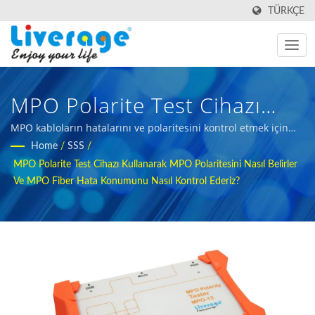
TÜRKÇE
MPO Polarite Test Cihazı
Kullanarak MPO Polaritesini
MPO kabloların hatalarını ve polaritesini kontrol etmek için
kolay ve hızlı bir çözüm | Küresel ağlar için fiber optik
Home
/
SSS
/
Nasıl Belirler Ve MPO Fiber
vericilerin sorun giderilmesi
MPO Polarite Test Cihazı Kullanarak MPO Polaritesini Nasıl Belirler
Hata Konumunu Nasıl
Ve MPO Fiber Hata Konumunu Nasıl Kontrol Ederiz?
Kontrol Ederiz? | 5G
Altyapılarında Optik Verici
Nasıl Test Edilir?