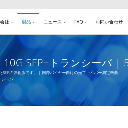
会社
製品
ニュース
FAQ
お問い合わせ
10G SFP+トランシーバ 
トランシーバー
されたSFPの強化版です。 | 国際バイヤー向けの光ファイバー測定機器
ンシーバ