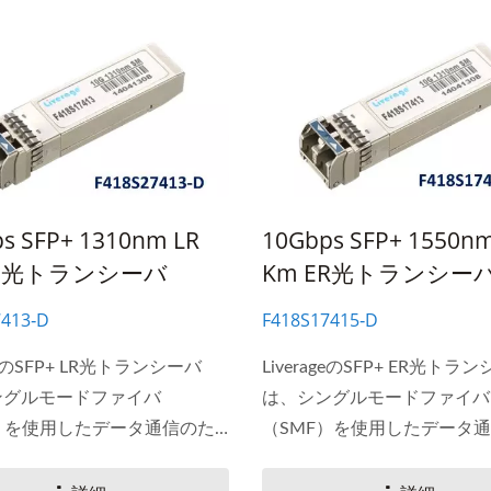
s SFP+ 1310nm LR
10Gbps SFP+ 1550nm
Km光トランシーバ
Km ER光トランシー
7413‐D
F418S17415‐D
ageのSFP+ LR光トランシーバ
LiverageのSFP+ ER光トラ
ングルモードファイバ
は、シングルモードファイバ
）を使用したデータ通信のた
（SMF）を使用したデータ
.
めの10Gbpsのシリアル光イ
ェースに対応しています。