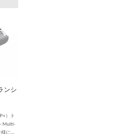
Iトランシ
FP+）ト
ulti-
）仕様に準