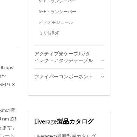
SFPトランシーバー
SFFトランシーバー
ビデオモジュール
ミリ波RoF
アクティブ光ケーブル/ダ
イレクトアタッチケーブル
0Gbps
m〜
ファイバーコンポーネント
FP+ X
0kmの距
nm ZR
Liverage製品カタログ
できます。
ットレート
Liverageの最新製品カタログ。