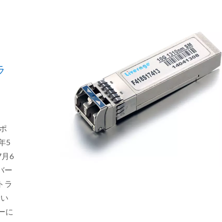
ラ
サポ
年5
7月6
イバー
トラ
てい
ーに