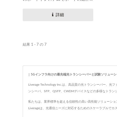
をテストするために設計されていま
す。モジュールは1Gb/sから11Gb/s
詳細
のデータレートをサポートしていま
す。
結果 1 - 7 の 7
| 5Gインフラ向けの最先端光トランシーバーと試験ソリューシ
Liverage Technology Inc.は、高品質の光ト
ンシーバ、SFP、QSFP、CWDMデバイスなどの多様なト
私たちは、業界標準を超える信頼性の高い高性能ソリューショ
Liverageは、光通信ニーズに対応するためのスケーラブル