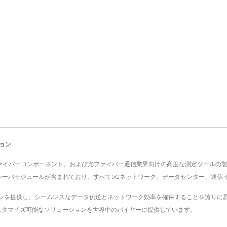
ョン
ランシーバー、光ファイバーコンポーネント、および光ファイバー通信業界向けの高度な測定ツー
ランシーバモジュールが含まれており、すべて5Gネットワーク、データセンター、通
ンを提供し、シームレスなデータ伝送とネットワーク効率を確保することを誇りに思
でカスタマイズ可能なソリューションを世界中のバイヤーに提供しています。