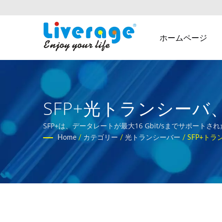
ホームページ
SFP+光トランシーバ、
高性能光ファイバー
SFP+は、データレートが最大16 Gbit/sまでサポート
Home
/
カテゴリー
/
光トランシーバー
/
SFP+トラ