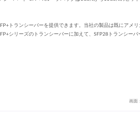
FP+トランシーバーを提供できます。当社の製品は既にアメリ
P+シリーズのトランシーバーに加えて、SFP28トランシーバ
画面
光トランシーバー電力計
Ibert X1 Mini
(HOT Pet II)