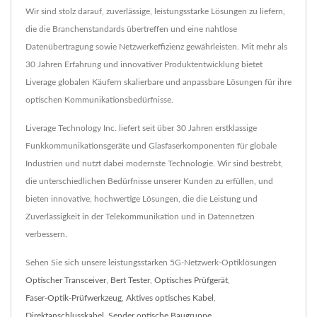
Wir sind stolz darauf, zuverlässige, leistungsstarke Lösungen zu liefern,
die die Branchenstandards übertreffen und eine nahtlose
Datenübertragung sowie Netzwerkeffizienz gewährleisten. Mit mehr als
30 Jahren Erfahrung und innovativer Produktentwicklung bietet
Liverage globalen Käufern skalierbare und anpassbare Lösungen für ihre
optischen Kommunikationsbedürfnisse.
Liverage Technology Inc. liefert seit über 30 Jahren erstklassige
Funkkommunikationsgeräte und Glasfaserkomponenten für globale
Industrien und nutzt dabei modernste Technologie. Wir sind bestrebt,
die unterschiedlichen Bedürfnisse unserer Kunden zu erfüllen, und
bieten innovative, hochwertige Lösungen, die die Leistung und
Zuverlässigkeit in der Telekommunikation und in Datennetzen
verbessern.
Sehen Sie sich unsere leistungsstarken 5G-Netzwerk-Optiklösungen
Optischer Transceiver
,
Bert Tester
,
Optisches Prüfgerät
,
Faser-Optik-Prüfwerkzeug
,
Aktives optisches Kabel
,
Direktanschlusskabel
,
Sender optische Baugruppe
,