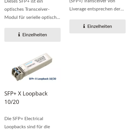
(SFP+) Transceiver von
Dieses SFP+ ist ein
Liverage entsprechen der
optisches Transceiver-
aktuellen SFP+ Multi-
Modul für serielle optische
Source...
Kommunikation mit 10
Einzelheiten
Gbps....
Einzelheiten
SFP+ X Loopback
10/20
Die SFP+ Electrical
Loopbacks sind für die