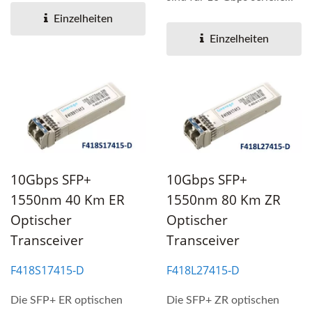
optische Schnittstellen...
Einzelheiten
Einzelheiten
10Gbps SFP+
10Gbps SFP+
1550nm 40 Km ER
1550nm 80 Km ZR
Optischer
Optischer
Transceiver
Transceiver
F418S17415‐D
F418L27415‐D
Die SFP+ ER optischen
Die SFP+ ZR optischen