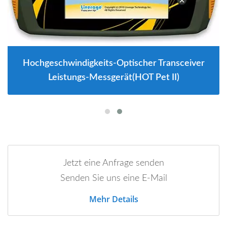
Hochgeschwindigkeits-Optischer Transceiver
Leistungs-Messgerät(HOT Pet II)
Jetzt eine Anfrage senden
Senden Sie uns eine E-Mail
Mehr Details