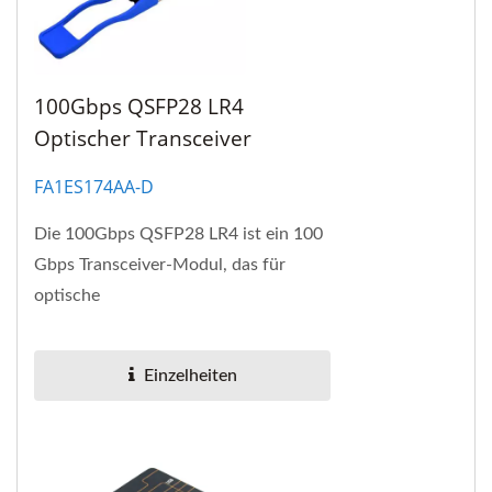
100Gbps QSFP28 LR4
Optischer Transceiver
FA1ES174AA-D
Die 100Gbps QSFP28 LR4 ist ein 100
Gbps Transceiver-Modul, das für
optische
Kommunikationsanwendungen
entwickelt wurde und den
Einzelheiten
100GBASE-LR4-Standard des IEEE...