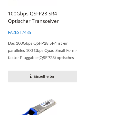
100Gbps QSFP28 SR4
Optischer Transceiver
FA2ES17485
Das 100Gbps QSFP28 SR4 ist ein
paralleles 100 Gbps Quad Small Form-
factor Pluggable (QSFP28) optisches
Modul. Dieses Modul bietet MPO-
Portdichte und Einsparungen...
Einzelheiten