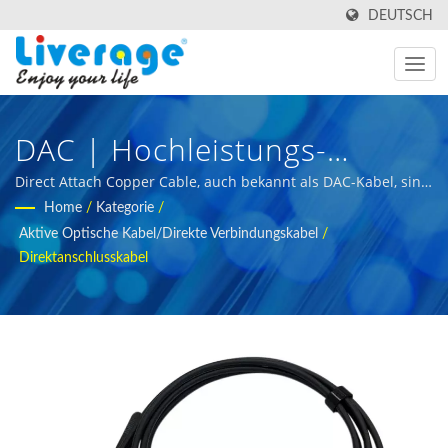
DEUTSCH
DAC | Hochleistungs-
Glasfaser-Transceiver Für
Direct Attach Copper Cable, auch bekannt als DAC-Kabel, sind
eine Form von optischen Transceiver-Modulen, die verwendet
Home
/
Kategorie
/
5G-Netzwerke
werden, um Switches mit Routern und/oder Servern zu
Aktive Optische Kabel/Direkte Verbindungskabel
/
verbinden. | Glasfaser-Messgeräte für internationale Käufer
Direktanschlusskabel