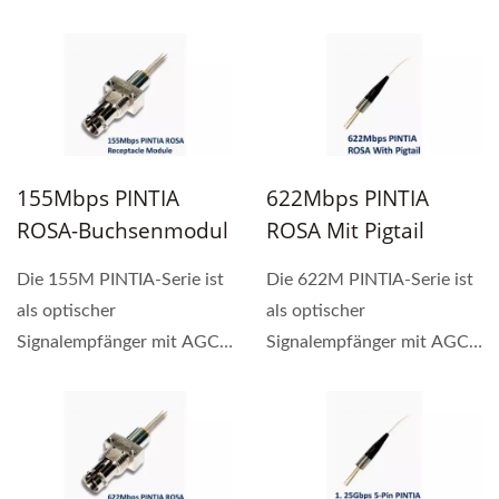
Fotodetektoren, die für
CATV-
Empfängeranwendungen...
155Mbps PINTIA
622Mbps PINTIA
ROSA-Buchsenmodul
ROSA Mit Pigtail
Die 155M PINTIA-Serie ist
Die 622M PINTIA-Serie ist
als optischer
als optischer
Signalempfänger mit AGC
Signalempfänger mit AGC
TIA konzipiert. Ihre
TIA konzipiert.
breiten...