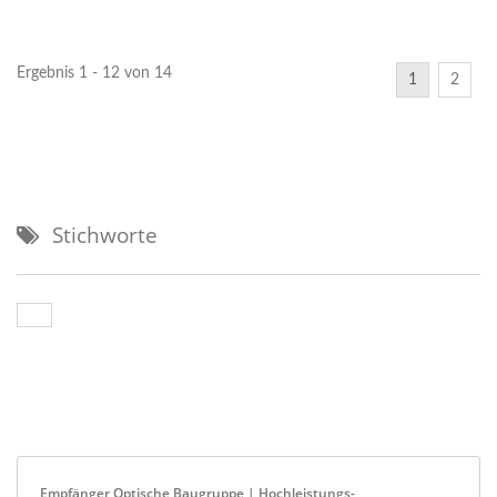
TIA konzipiert. Ihre
Leistungsanforderungen
breiten...
der Datenkommunikation...
Ergebnis 1 - 12 von 14
1
2
Stichworte
Empfänger Optische Baugruppe | Hochleistungs-