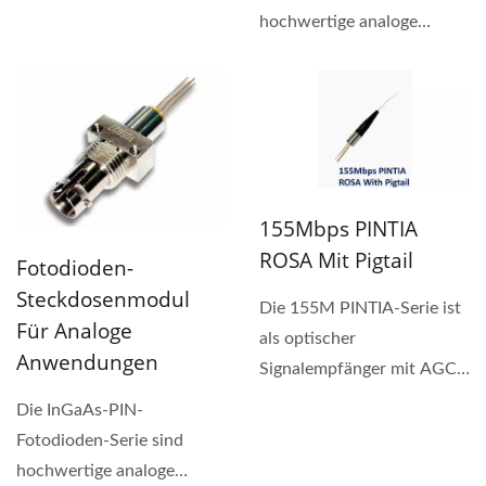
hochwertige analoge
Fotodetektoren, die für
CATV-
Empfängeranwendungen...
155Mbps PINTIA
ROSA Mit Pigtail
Fotodioden-
Steckdosenmodul
Die 155M PINTIA-Serie ist
Für Analoge
als optischer
Anwendungen
Signalempfänger mit AGC
TIA konzipiert.
Die InGaAs-PIN-
Fotodioden-Serie sind
hochwertige analoge