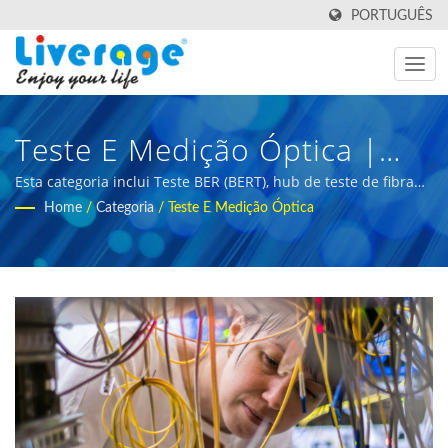
PORTUGUÊS
Teste E Medição Óptica |
Transceptores De Fibra
Esta categoria inclui Teste BER (BERT), hub de teste de fibra
óptica e ferramenta de teste óptico. | equipamentos de
Home
/
Categoria
/
Teste E Medição Óptica
Óptica De Alto Desempenho
medição de fibra óptica para compradores internacionais
Para Redes 5g