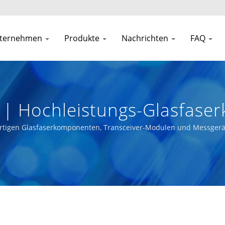
ternehmen
Produkte
Nachrichten
FAQ
 | Hochleistungs-Glasfas
ale Netzwerke
wertigen Glasfaserkomponenten, Transceiver-Modulen und Messgerät
Menschen zu bringen.