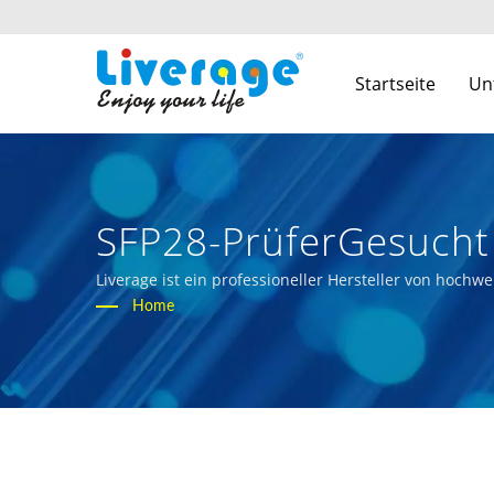
Startseite
Un
SFP28-PrüferGesucht
Transceiver Für Glob
Liverage ist ein professioneller Hersteller von hoch
die optische Breitbandverbindung in das Leben der 
Home