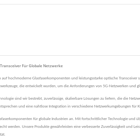
Transceiver Für Globale Netzwerke
 sich auf hochmoderne Glasfaserkomponenten und leistungsstarke optische Transceiver 
stwerkzeuge, die entwickelt wurden, um die Anforderungen von 5G-Netzwerken und gl
ologie sind wir bestrebt, zuverlässige, skalierbare Lösungen zu liefern, die die Netzw
 entsprechen und eine nahtlose Integration in verschiedene Netzwerkumgebungen für K
aserkomponenten für globale Industrien an. Mit fortschrittlicher Technologie und üb
erecht werden. Unsere Produkte gewährleisten eine verbesserte Zuverlässigkeit und 
tät.