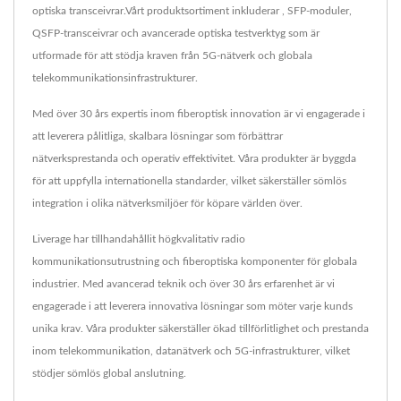
optiska transceivrar.Vårt produktsortiment inkluderar , SFP-moduler,
QSFP-transceivrar och avancerade optiska testverktyg som är
utformade för att stödja kraven från 5G-nätverk och globala
telekommunikationsinfrastrukturer.
Med över 30 års expertis inom fiberoptisk innovation är vi engagerade i
att leverera pålitliga, skalbara lösningar som förbättrar
nätverksprestanda och operativ effektivitet. Våra produkter är byggda
för att uppfylla internationella standarder, vilket säkerställer sömlös
integration i olika nätverksmiljöer för köpare världen över.
Liverage har tillhandahållit högkvalitativ radio
kommunikationsutrustning och fiberoptiska komponenter för globala
industrier. Med avancerad teknik och över 30 års erfarenhet är vi
engagerade i att leverera innovativa lösningar som möter varje kunds
unika krav. Våra produkter säkerställer ökad tillförlitlighet och prestanda
inom telekommunikation, datanätverk och 5G-infrastrukturer, vilket
stödjer sömlös global anslutning.