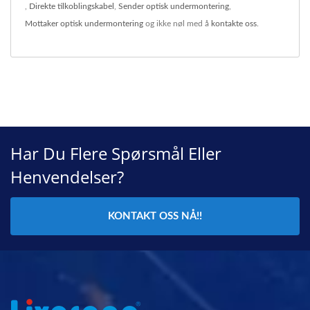
,
Direkte tilkoblingskabel
,
Sender optisk undermontering
,
Mottaker optisk undermontering
og ikke nøl med å
kontakte oss
.
Har Du Flere Spørsmål Eller
Henvendelser?
KONTAKT OSS NÅ!!