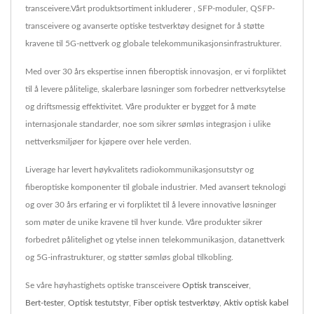
transceivere.Vårt produktsortiment inkluderer , SFP-moduler, QSFP-
transceivere og avanserte optiske testverktøy designet for å støtte
kravene til 5G-nettverk og globale telekommunikasjonsinfrastrukturer.
Med over 30 års ekspertise innen fiberoptisk innovasjon, er vi forpliktet
til å levere pålitelige, skalerbare løsninger som forbedrer nettverksytelse
og driftsmessig effektivitet. Våre produkter er bygget for å møte
internasjonale standarder, noe som sikrer sømløs integrasjon i ulike
nettverksmiljøer for kjøpere over hele verden.
Liverage har levert høykvalitets radiokommunikasjonsutstyr og
fiberoptiske komponenter til globale industrier. Med avansert teknologi
og over 30 års erfaring er vi forpliktet til å levere innovative løsninger
som møter de unike kravene til hver kunde. Våre produkter sikrer
forbedret pålitelighet og ytelse innen telekommunikasjon, datanettverk
og 5G-infrastrukturer, og støtter sømløs global tilkobling.
Se våre høyhastighets optiske transceivere
Optisk transceiver
,
Bert-tester
,
Optisk testutstyr
,
Fiber optisk testverktøy
,
Aktiv optisk kabel