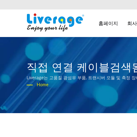
홈페이지
회
직접 연결 케이블검색됨
소 및 트랜시버
Liverage는 고품질 광섬유 부품, 트랜시버 모듈 및 측
Home