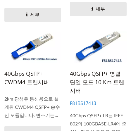
입니다....
세부
세부
40Gbps QSFP+
40Gbps QSFP+ 병렬
CWDM4 트랜시버
단일 모드 10 Km 트랜
시버
2km 광섬유 통신용으로 설
F81BS17413
계된 CWDM4 QSFP+ 송수
신 모듈입니다. 변조기는...
40Gbps QSFP+ LR는 IEEE
802의 100GBASE-LR4에 준