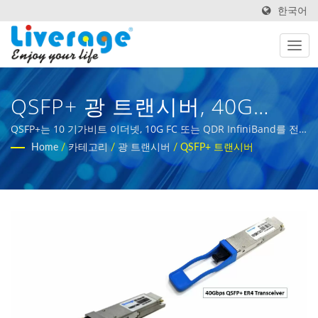
한국어
QSFP+ 광 트랜시버, 40G
QSFP+ 트랜시버 | 5G 네트워
QSFP+는 10 기가비트 이더넷, 10G FC 또는 QDR InfiniBand를 전
송하는 네 개의 10 기가비트/초 채널을 지원하기 위한 QSFP의 진화
Home
/
카테고리
/
광 트랜시버
/
QSFP+ 트랜시버
크를 위한 고성능 광섬유 트랜
입니다. | 국제 구매자를 위한 광섬유 측정 장비
시버