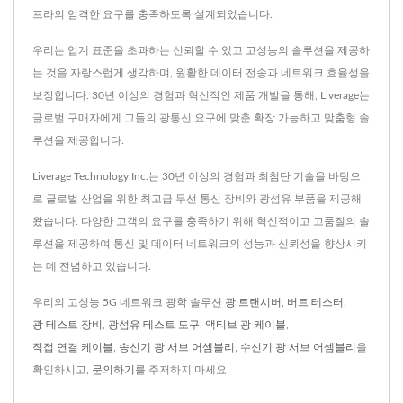
프라의 엄격한 요구를 충족하도록 설계되었습니다.
우리는 업계 표준을 초과하는 신뢰할 수 있고 고성능의 솔루션을 제공하
는 것을 자랑스럽게 생각하며, 원활한 데이터 전송과 네트워크 효율성을
보장합니다. 30년 이상의 경험과 혁신적인 제품 개발을 통해, Liverage는
글로벌 구매자에게 그들의 광통신 요구에 맞춘 확장 가능하고 맞춤형 솔
루션을 제공합니다.
Liverage Technology Inc.는 30년 이상의 경험과 최첨단 기술을 바탕으
로 글로벌 산업을 위한 최고급 무선 통신 장비와 광섬유 부품을 제공해
왔습니다. 다양한 고객의 요구를 충족하기 위해 혁신적이고 고품질의 솔
루션을 제공하여 통신 및 데이터 네트워크의 성능과 신뢰성을 향상시키
는 데 전념하고 있습니다.
우리의 고성능 5G 네트워크 광학 솔루션
광 트랜시버
,
버트 테스터
,
광 테스트 장비
,
광섬유 테스트 도구
,
액티브 광 케이블
,
직접 연결 케이블
,
송신기 광 서브 어셈블리
,
수신기 광 서브 어셈블리
을
확인하시고,
문의하기
를 주저하지 마세요.