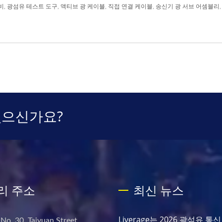
비
,
광섬유 테스트 도구
,
액티브 광 케이블
,
직접 연결 케이블
,
송신기 광 서브 어셈블리
있으신가요?
리 주소
최신 뉴스
Liverage는 2026 광섬유 통
 No. 30, Taiyuan Street,