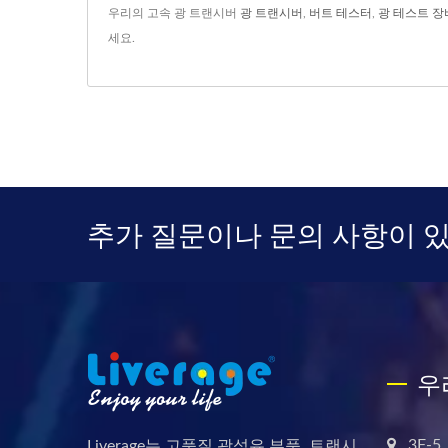
우리의 고속 광 트랜시버
광 트랜시버
,
버트 테스터
,
광 테스트 장
세요.
추가 질문이나 문의 사항이 
우
3F-5,
Liverage는 고품질 광섬유 부품, 트랜시