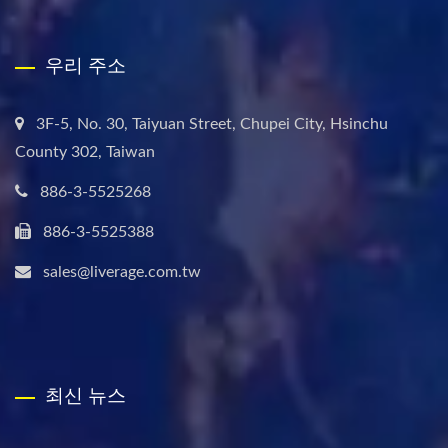
우리 주소
3F-5, No. 30, Taiyuan Street, Chupei City, Hsinchu
County 302, Taiwan
886-3-5525268
886-3-5525388
sales@liverage.com.tw
최신 뉴스