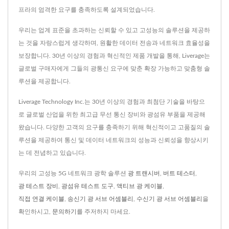
프라의 엄격한 요구를 충족하도록 설계되었습니다.
우리는 업계 표준을 초과하는 신뢰할 수 있고 고성능의 솔루션을 제공하
는 것을 자랑스럽게 생각하며, 원활한 데이터 전송과 네트워크 효율성을
보장합니다. 30년 이상의 경험과 혁신적인 제품 개발을 통해, Liverage는
글로벌 구매자에게 그들의 광통신 요구에 맞춘 확장 가능하고 맞춤형 솔
루션을 제공합니다.
Liverage Technology Inc.는 30년 이상의 경험과 최첨단 기술을 바탕으
로 글로벌 산업을 위한 최고급 무선 통신 장비와 광섬유 부품을 제공해
왔습니다. 다양한 고객의 요구를 충족하기 위해 혁신적이고 고품질의 솔
루션을 제공하여 통신 및 데이터 네트워크의 성능과 신뢰성을 향상시키
는 데 전념하고 있습니다.
우리의 고성능 5G 네트워크 광학 솔루션
광 트랜시버
,
버트 테스터
,
광 테스트 장비
,
광섬유 테스트 도구
,
액티브 광 케이블
,
직접 연결 케이블
,
송신기 광 서브 어셈블리
,
수신기 광 서브 어셈블리
을
확인하시고,
문의하기
를 주저하지 마세요.