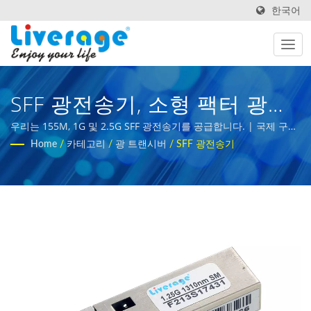
한국어
SFF 광전송기, 소형 팩터 광전
송기 | 5G 네트워크를 위한 고
우리는 155M, 1G 및 2.5G SFF 광전송기를 공급합니다. | 국제 구매
자를 위한 광섬유 측정 장비
Home
/
카테고리
/
광 트랜시버
/
SFF 광전송기
성능 광섬유 트랜시버