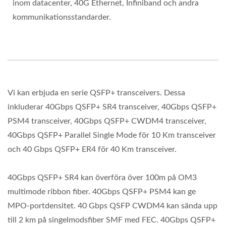
inom datacenter, 40G Ethernet, Infiniband och andra
kommunikationsstandarder.
Vi kan erbjuda en serie QSFP+ transceivers. Dessa
inkluderar 40Gbps QSFP+ SR4 transceiver, 40Gbps QSFP+
PSM4 transceiver, 40Gbps QSFP+ CWDM4 transceiver,
40Gbps QSFP+ Parallel Single Mode för 10 Km transceiver
och 40 Gbps QSFP+ ER4 för 40 Km transceiver.
40Gbps QSFP+ SR4 kan överföra över 100m på OM3
multimode ribbon fiber. 40Gbps QSFP+ PSM4 kan ge
MPO-portdensitet. 40 Gbps QSFP CWDM4 kan sända upp
till 2 km på singelmodsfiber SMF med FEC. 40Gbps QSFP+