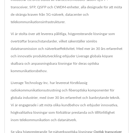
transceiver, SFP, QSFP och CWDM-enheter, alla designade för att möta
de stränga kraven från 5G-nätverk, datacenter och
telekommunikationsinfrastrukturer.
Vi är stolta över att leverera pålitliga, högpresterande lösningar som
överträffar branschstandarder, vilket säkerställer sömlös
datatransmission och nätverkseffektivitet. Med mer än 30 års erfarenhet
och innovativ produktutveckling erbjuder Liverage globala köpare
skalbara och anpassningsbara lösningar för deras optiska
kommunikationsbehov.
Liverage Technology Inc. har levererat förstklassig
radiokommunikationsutrustning och fiberoptiska komponenter för
globala industrier, med över 30 års erfarenhet och banbrytande teknik.
Vi är engagerade i att möta olika kundbehov och erbjuder innovativa,
högkvalitativa lösningar som förbättrar prestanda och tillförlitlighet
inom telekommunikation och datanätverk.
Se våra högpresterande 5g-nätverksoptiska lösningar
Optisk transceiver