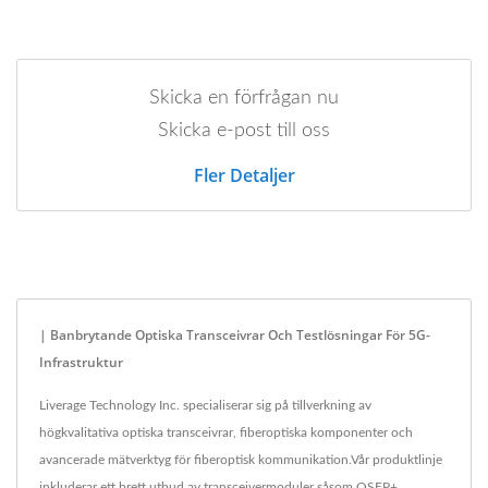
Skicka en förfrågan nu
Skicka e-post till oss
Fler Detaljer
| Banbrytande Optiska Transceivrar Och Testlösningar För 5G-
Infrastruktur
Liverage Technology Inc. specialiserar sig på tillverkning av
högkvalitativa optiska transceivrar, fiberoptiska komponenter och
avancerade mätverktyg för fiberoptisk kommunikation.Vår produktlinje
inkluderar ett brett utbud av transceivermoduler såsom QSFP+