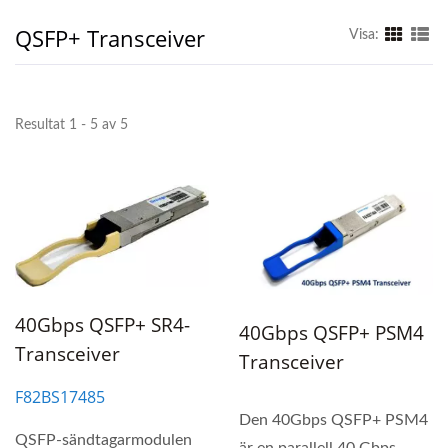
QSFP+ Transceiver
Visa:
Resultat 1 - 5 av 5
40Gbps QSFP+ SR4-
40Gbps QSFP+ PSM4
Transceiver
Transceiver
F82BS17485
Den 40Gbps QSFP+ PSM4
QSFP-sändtagarmodulen
är en parallell 40 Gbps