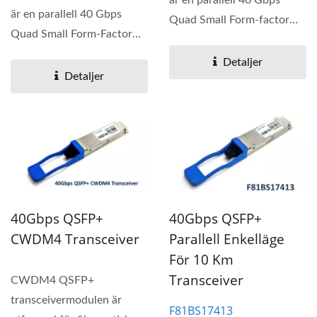
är en parallell 40 Gbps
Quad Small Form-factor
Quad Small Form-Factor
Pluggable (QSFP+) optisk...
Pluggbara (QSFP) optisk...
Detaljer
Detaljer
40Gbps QSFP+
40Gbps QSFP+
CWDM4 Transceiver
Parallell Enkelläge
För 10 Km
Transceiver
CWDM4 QSFP+
transceivermodulen är
F81BS17413