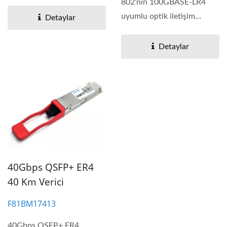
modülü. Verici...
802'nin 100GBASE-LR4
uyumlu optik iletişim
Detaylar
uygulamaları için
tasarlanmış...
Detaylar
40Gbps QSFP+ ER4
40 Km Verici
F81BM17413
40Gbps QSFP+ ER4,