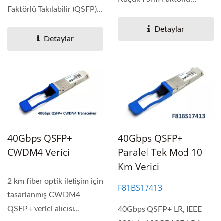
Faktörlü Takılabilir (QSFP)
Takılabilir (QSFP)...
optik...
Detaylar
Detaylar
40Gbps QSFP+
40Gbps QSFP+
CWDM4 Verici
Paralel Tek Mod 10
Km Verici
2 km fiber optik iletişim için
F81BS17413
tasarlanmış CWDM4
QSFP+ verici alıcısı
40Gbps QSFP+ LR, IEEE