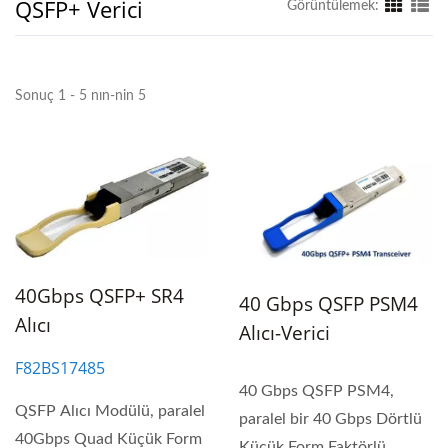
QSFP+ Verici
Görüntülemek:
Sonuç 1 - 5 nın-nin 5
40Gbps QSFP+ SR4
40 Gbps QSFP PSM4
Alıcı
Alıcı-Verici
F82BS17485
40 Gbps QSFP PSM4,
QSFP Alıcı Modülü, paralel
paralel bir 40 Gbps Dörtlü
40Gbps Quad Küçük Form
Küçük Form Faktörlü