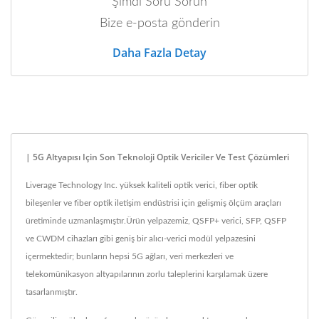
Şimdi Soru Sorun
Bize e-posta gönderin
Daha Fazla Detay
| 5G Altyapısı Için Son Teknoloji Optik Vericiler Ve Test Çözümleri
Liverage Technology Inc. yüksek kaliteli optik verici, fiber optik
bileşenler ve fiber optik iletişim endüstrisi için gelişmiş ölçüm araçları
üretiminde uzmanlaşmıştır.Ürün yelpazemiz, QSFP+ verici, SFP, QSFP
ve CWDM cihazları gibi geniş bir alıcı-verici modül yelpazesini
içermektedir; bunların hepsi 5G ağları, veri merkezleri ve
telekomünikasyon altyapılarının zorlu taleplerini karşılamak üzere
tasarlanmıştır.