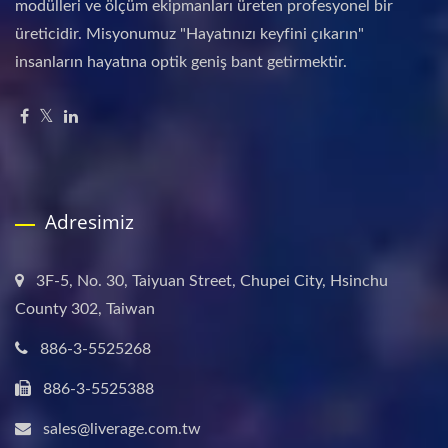
modülleri ve ölçüm ekipmanları üreten profesyonel bir
üreticidir. Misyonumuz "Hayatınızı keyfini çıkarın"
insanların hayatına optik geniş bant getirmektir.
Adresimiz
3F-5, No. 30, Taiyuan Street, Chupei City, Hsinchu
County 302, Taiwan
886-3-5525268
886-3-5525388
sales@liverage.com.tw