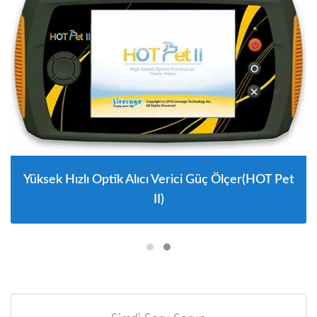
Yüksek Hızlı Optik Alıcı Verici Güç Ölçer(HOT Pet
II)