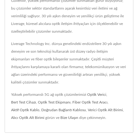
Güvenilir, yüksek performanslı çözümler sunmaktan gurur duyuyoruz;
bu çözümler sektör standartlarını aşarak kesintisiz veri iletimi ve ağ
verimliliği sağlıyor. 30 yılı aşkın deneyim ve yenilikçi ürün geliştirme ile
Liverage, küresel alıcılara optik iletişim ihtiyaçları için ölçeklenebilir ve
özelleştirilebilir çözümler sunmaktadır.
Liverage Technology Inc. dünya genelindeki endüstrilere 30 yılı aşkın
deneyim ve son teknoloji kullanarak üst düzey radyo iletişim
ekipmanları ve fiber optik bileşenler sunmaktadır. Çeşitli müşteri
ihtiyaçlarını karşılamaya kararlı olan firmamız, telekomünikasyon ve veri
ağları üzerindeki performansı ve güvenilirliği artıran yenilikçi, yüksek
kaliteli çözümler sunmaktadır.
Yüksek performanslı 5G ağ optik çözümlerimizi
Optik Verici
,
Bert Test Cihazı
,
Optik Test Ekipmanı
,
Fiber Optik Test Aracı
,
Aktif Optik Kablo
,
Doğrudan Bağlantı Kablosu
,
Verici Optik Alt Birimi
,
Alıcı Optik Alt Birimi
görün ve
Bize Ulaşın
diye çekinmeyin.