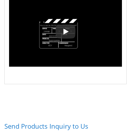
Comment tester le AOC 10G/25G av