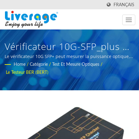
FRANÇAIS
Vérificateur 10G-SFP_plus |
Modules SPF Et QSPF Pour
Le vérificateur 10G SFP+ peut mesurer la puissance optique,
lire la mémoire interne EEPROM et surveiller les informations
Home
/
Catégorie
/
Test Et Mesure Optiques
/
Les Réseaux De
DDM. | outils de test de fibre optique pour le développement
Le Testeur BER (BERT)
d'infrastructures 5G
Communication Mondiaux