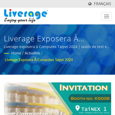
FRANÇAIS
Liverage Exposera À
Computex Taipei 2024 |
Liverage exposera à Computex Taipei 2024 | outils de test en
fibre optique innovants pour les centres de données
Home
/
Actualités
/
Transceivers Optiques Pour
Liverage Exposera À Computex Taipei 2024
Les Réseaux 5G Et De
Télécommunications