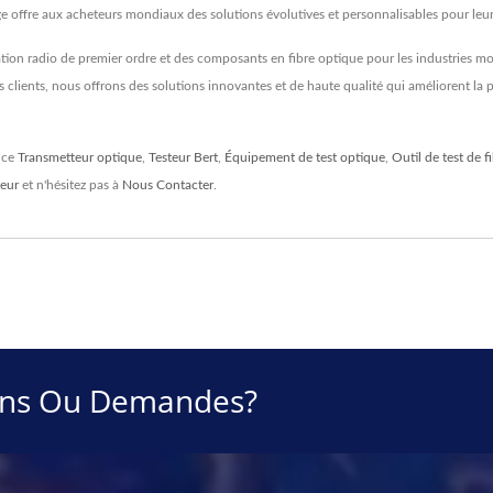
e offre aux acheteurs mondiaux des solutions évolutives et personnalisables pour le
on radio de premier ordre et des composants en fibre optique pour les industries mon
clients, nous offrons des solutions innovantes et de haute qualité qui améliorent la p
nce
Transmetteur optique
,
Testeur Bert
,
Équipement de test optique
,
Outil de test de f
eur
et n'hésitez pas à
Nous Contacter
.
ions Ou Demandes?