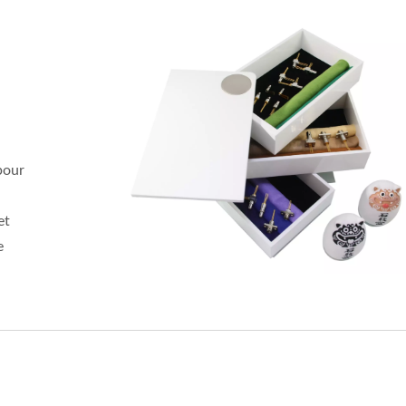
pour
et
e