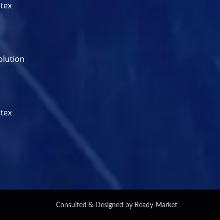
tex
olution
tex
Consulted & Designed by
Ready-Market