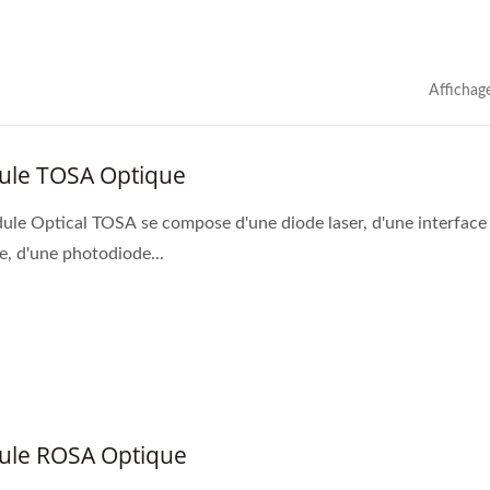
Affichag
le TOSA Optique
ule Optical TOSA se compose d'une diode laser, d'une interface
e, d'une photodiode...
tre De Puissance De
Ibert X1 Mini
nsceiver Optique Haute
Vitesse (HOT Pet II)
le ROSA Optique