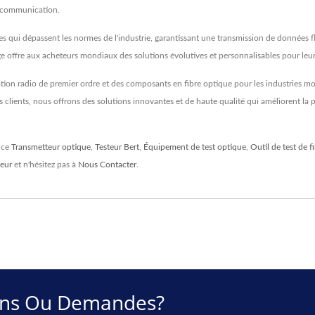
lécommunication.
s qui dépassent les normes de l'industrie, garantissant une transmission de données fl
e offre aux acheteurs mondiaux des solutions évolutives et personnalisables pour le
on radio de premier ordre et des composants en fibre optique pour les industries mon
clients, nous offrons des solutions innovantes et de haute qualité qui améliorent la p
nce
Transmetteur optique
,
Testeur Bert
,
Équipement de test optique
,
Outil de test de f
eur
et n'hésitez pas à
Nous Contacter
.
ions Ou Demandes?