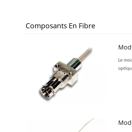
Composants En Fibre
Modu
Le mod
optiqu
Ibert X1 Mini
Mè
Tra
Modu