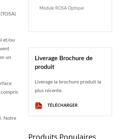
Module ROSA Optique
r (TOSA)
l et/ou
uvent
 en un
Liverage Brochure de
produit
Liverage la brochure produit la
erface
plus récente.
y compris
TÉLÉCHARGER
é. Notre
Produits Populaires