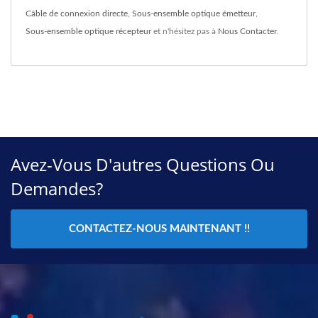
Câble de connexion directe
,
Sous-ensemble optique émetteur
,
Sous-ensemble optique récepteur
et n'hésitez pas à
Nous Contacter
.
Avez-Vous D'autres Questions Ou
Demandes?
CONTACTEZ-NOUS MAINTENANT !!