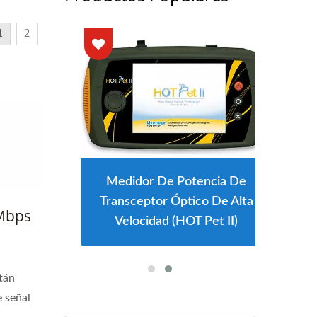
1
2
Medidor De Potencia De
Transceptor Óptico De Alta
Mbps
Velocidad (HOT Pet II)
tán
 señal