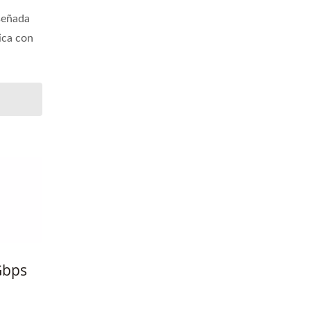
señada
ica con
Gbps