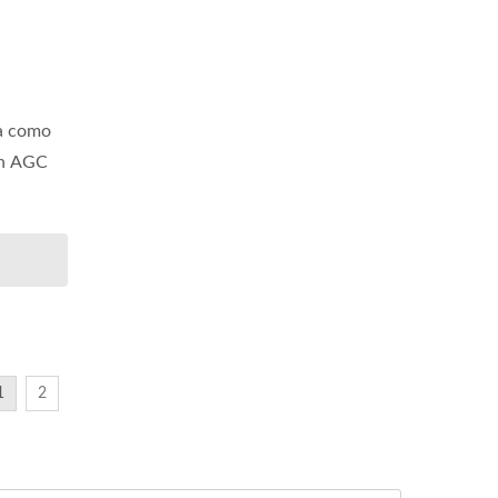
da como
on AGC
1
2