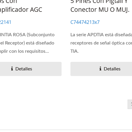
s Con
5 Pines Con Pigtail Y
plificador AGC
Conector MU O MUJ.
22141
C74474213x7
PINTIA ROSA (Subconjunto
La serie APDTIA está diseña
el Receptor) está diseñado
receptores de señal óptica c
lir con los requisitos...
TIA.
Detalles
Detalles