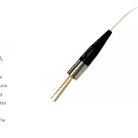
A
a
 una
 y
tes
rla