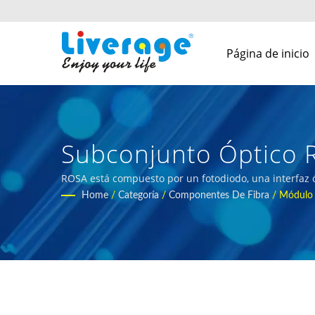
Página de inicio
Subconjunto Óptico R
De Alto Rendimiento 
ROSA está compuesto por un fotodiodo, una interfaz óp
internacionales
Home
/
Categoría
/
Componentes De Fibra
/
Módulo