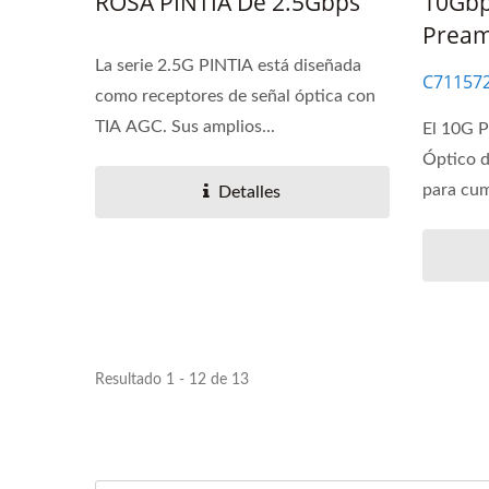
ROSA PINTIA De 2.5Gbps
10Gbp
Pream
La serie 2.5G PINTIA está diseñada
C71157
como receptores de señal óptica con
TIA AGC. Sus amplios...
El 10G 
Óptico d
para cump
Detalles
Resultado 1 - 12 de 13