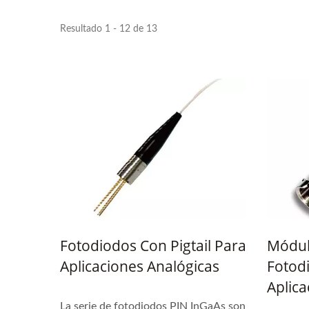
Resultado 1 - 12 de 13
Ibert X1 Mini
Me
Tran
V
Fotodiodos Con Pigtail Para
Módul
Aplicaciones Analógicas
Fotod
Aplica
La serie de fotodiodos PIN InGaAs son