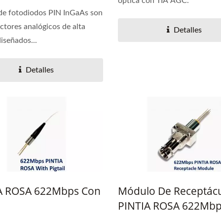
óptica con TIA AGC.
 de fotodiodos PIN InGaAs son
ctores analógicos de alta
Detalles
diseñados...
Detalles
A ROSA 622Mbps Con
Módulo De Receptác
PINTIA ROSA 622Mb