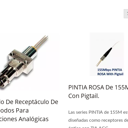
didor De Potencia De
Ibert X1 Mini
sceptor Óptico De Alta
PINTIA ROSA De 155
elocidad (HOT Pet II)
Con Pigtail.
o De Receptáculo De
iodos Para
Las series PINTIA de 155M es
ciones Analógicas
diseñadas como receptores de