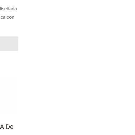
diseñada
ica con
IA De