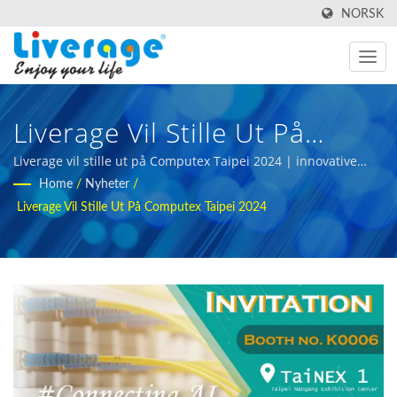
NORSK
Liverage Vil Stille Ut På
Computex Taipei 2024 |
Liverage vil stille ut på Computex Taipei 2024 | innovative
fiberoptiske testverktøy for datasentre
Home
/
Nyheter
/
Optiske Transceivere For 5g
Liverage Vil Stille Ut På Computex Taipei 2024
Og
Telekommunikasjonsnettverk