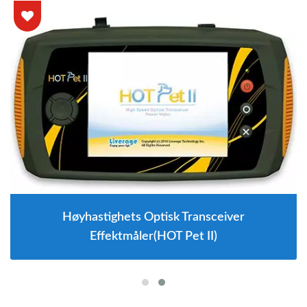
Høyhastighets Optisk Transceiver
Effektmåler(HOT Pet II)