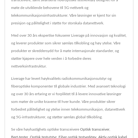
møte de utviklende behovene til 5G-nettverk og
telekommunikasjonsinfrastrukturer. Våre løsninger er kjent for sin
presisjon og pålitelighet i støtte for storskala datanettverk.
Med over 30 års ekspertise fokuserer Liverage på innovasjon og kvalitet,
og leverer produkter som sikrer sømløs tilkobling og høy ytelse. Våre
produkter er skreddersydd for å møte internasjonale standarder, og
støtter kjøpere over hele verden i å forbedre deres
nettverksinfrastruktur.
Liverage har levert høykvalitets radiokommunikasjonsutstyr og
fiberoptiske komponenter til globale industrier. Med avansert teknologi
og over 30 års erfaring er vi forpliktet til å levere innovative løsninger
som møter de unike kravene til hver kunde. Våre produkter sikrer
forbedret pålitelighet og ytelse innen telekommunikasjon, datanettverk
og 5G-infrastrukturer, og støtter sømløs global tilkobling.
Se våre høyhastighets optiske transceivere
Optisk transceiver
,
Bert-tester
,
Optisk testutstyr
,
Fiber optisk testverktøy
,
Aktiv optisk kabel