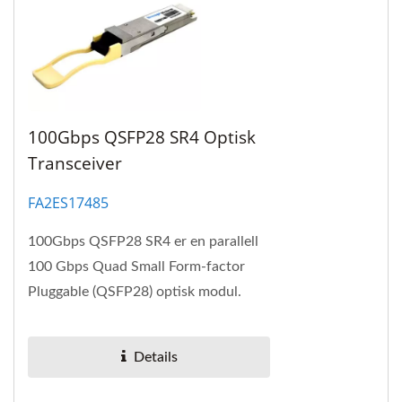
100Gbps QSFP28 SR4 Optisk
Transceiver
FA2ES17485
100Gbps QSFP28 SR4 er en parallell
100 Gbps Quad Small Form-factor
Pluggable (QSFP28) optisk modul.
Denne modulen gir MPO-porttetthet
og totale systemkostnadsbesparelser.
Details