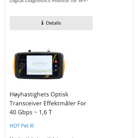
Digital Diagnostics Monitor for SFF-
8472 og EEPROM R/W i en bærbar
lommeboks for SFP-transceiveren...
Details
Høyhastighets Optisk
Transceiver Effektmåler For
40 Gbps ~ 1,6 T
HOT Pet III