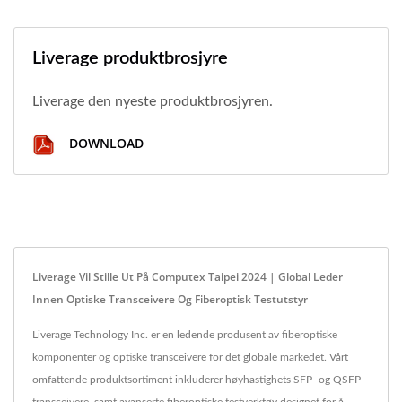
Liverage produktbrosjyre
Liverage den nyeste produktbrosjyren.
DOWNLOAD
Liverage Vil Stille Ut På Computex Taipei 2024 | Global Leder
Innen Optiske Transceivere Og Fiberoptisk Testutstyr
Liverage Technology Inc. er en ledende produsent av fiberoptiske
komponenter og optiske transceivere for det globale markedet. Vårt
omfattende produktsortiment inkluderer høyhastighets SFP- og QSFP-
transceivere, samt avanserte fiberoptiske testverktøy designet for å