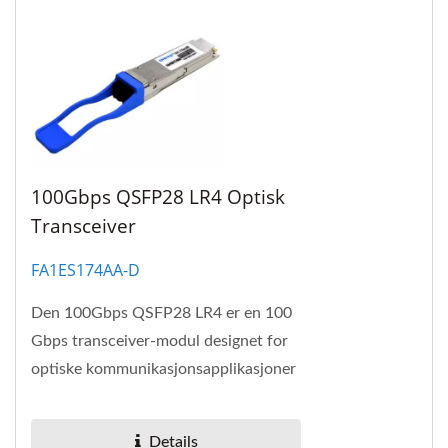
100Gbps QSFP28 LR4 Optisk
Transceiver
FA1ES174AA-D
Den 100Gbps QSFP28 LR4 er en 100
Gbps transceiver-modul designet for
optiske kommunikasjonsapplikasjoner
i samsvar med 100GBASE-LR4 i IEEE
802. 3ba standard....
Details