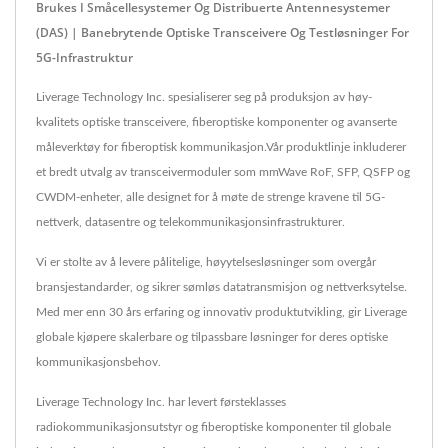
Brukes I Småcellesystemer Og Distribuerte Antennesystemer
(DAS) | Banebrytende Optiske Transceivere Og Testløsninger For
5G-Infrastruktur
Liverage Technology Inc. spesialiserer seg på produksjon av høy-
kvalitets optiske transceivere, fiberoptiske komponenter og avanserte
måleverktøy for fiberoptisk kommunikasjon.Vår produktlinje inkluderer
et bredt utvalg av transceivermoduler som mmWave RoF, SFP, QSFP og
CWDM-enheter, alle designet for å møte de strenge kravene til 5G-
nettverk, datasentre og telekommunikasjonsinfrastrukturer.
Vi er stolte av å levere pålitelige, høyytelsesløsninger som overgår
bransjestandarder, og sikrer sømløs datatransmisjon og nettverksytelse.
Med mer enn 30 års erfaring og innovativ produktutvikling, gir Liverage
globale kjøpere skalerbare og tilpassbare løsninger for deres optiske
kommunikasjonsbehov.
Liverage Technology Inc. har levert førsteklasses
radiokommunikasjonsutstyr og fiberoptiske komponenter til globale