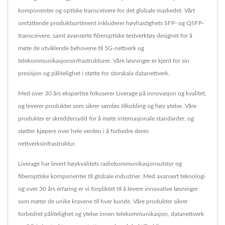
komponenter og optiske transceivere for det globale markedet. Vårt
omfattende produktsortiment inkluderer høyhastighets SFP- og QSFP-
transceivere, samt avanserte fiberoptiske testverktøy designet for å
møte de utviklende behovene til 5G-nettverk og
telekommunikasjonsinfrastrukturer. Våre løsninger er kjent for sin
presisjon og pålitelighet i støtte for storskala datanettverk.
Med over 30 års ekspertise fokuserer Liverage på innovasjon og kvalitet,
og leverer produkter som sikrer sømløs tilkobling og høy ytelse. Våre
produkter er skreddersydd for å møte internasjonale standarder, og
støtter kjøpere over hele verden i å forbedre deres
nettverksinfrastruktur.
Liverage har levert høykvalitets radiokommunikasjonsutstyr og
fiberoptiske komponenter til globale industrier. Med avansert teknologi
og over 30 års erfaring er vi forpliktet til å levere innovative løsninger
som møter de unike kravene til hver kunde. Våre produkter sikrer
forbedret pålitelighet og ytelse innen telekommunikasjon, datanettverk