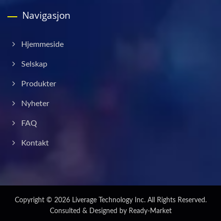
Navigasjon
Hjemmeside
Selskap
Produkter
Nyheter
FAQ
Kontakt
Copyright © 2026
Liverage Technology Inc.
All Rights Reserved.
Consulted & Designed by
Ready-Market