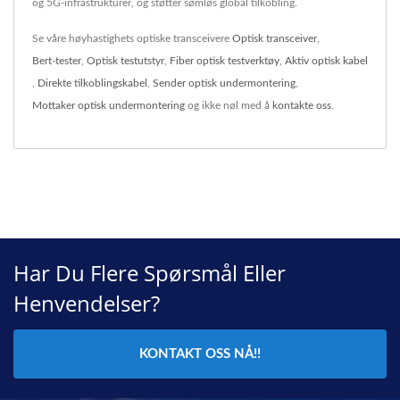
og 5G-infrastrukturer, og støtter sømløs global tilkobling.
Se våre høyhastighets optiske transceivere
Optisk transceiver
,
Bert-tester
,
Optisk testutstyr
,
Fiber optisk testverktøy
,
Aktiv optisk kabel
,
Direkte tilkoblingskabel
,
Sender optisk undermontering
,
Mottaker optisk undermontering
og ikke nøl med å
kontakte oss
.
Har Du Flere Spørsmål Eller
Henvendelser?
KONTAKT OSS NÅ!!