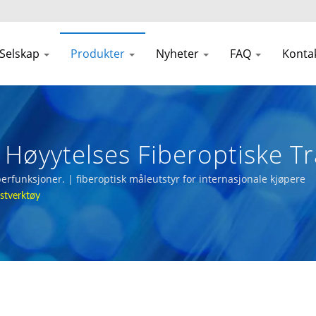
Selskap
Produkter
Nyheter
FAQ
Konta
 Høyytelses Fiberoptiske Tr
iberfunksjoner. | fiberoptisk måleutstyr for internasjonale kjøpere
stverktøy