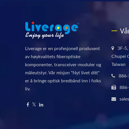
Vå
3F-5,
Liverage er en profesjonell produsent
Chupei C
av høykvalitets fiberoptiske
Taiwan
komponenter, transceiver-moduler og
måleutstyr. Vår misjon "Nyt livet ditt"
886-
er å bringe optisk bredbånd inn i folks
886
liv.
sale