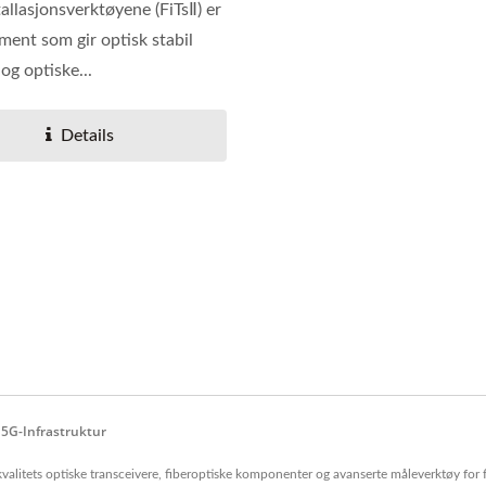
tallasjonsverktøyene (FiTsⅡ) er
ument som gir optisk stabil
 og optiske...
Details
 5G-Infrastruktur
kvalitets optiske transceivere, fiberoptiske komponenter og avanserte måleverktøy for