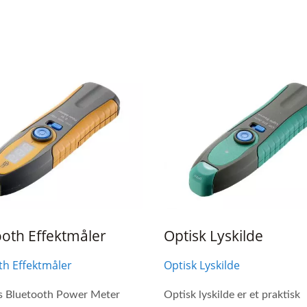
øyhastighets Optisk
Ibert X1 Mini
sceiver Effektmåler(HOT
Pet II)
ooth Effektmåler
Optisk Lyskilde
th Effektmåler
Optisk Lyskilde
s Bluetooth Power Meter
Optisk lyskilde er et praktisk