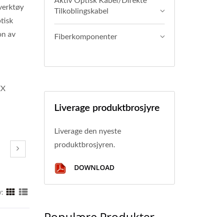
Aktiv Optisk Kabel/direkte
sverktøy
Tilkoblingskabel
tisk
on av
Fiberkomponenter
EX
Liverage produktbrosjyre
Liverage den nyeste
produktbrosjyren.
DOWNLOAD
y:
Populære Produkter