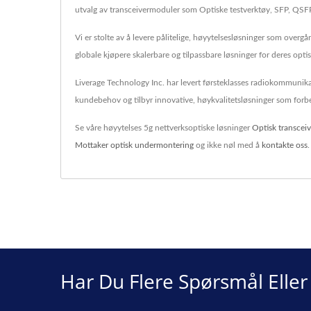
utvalg av transceivermoduler som Optiske testverktøy, SFP, QSFP
Vi er stolte av å levere pålitelige, høyytelsesløsninger som overg
globale kjøpere skalerbare og tilpassbare løsninger for deres o
Liverage Technology Inc. har levert førsteklasses radiokommunikas
kundebehov og tilbyr innovative, høykvalitetsløsninger som forbe
Se våre høyytelses 5g nettverksoptiske løsninger
Optisk transceiv
Mottaker optisk undermontering
og ikke nøl med å
kontakte oss
.
Har Du Flere Spørsmål Elle