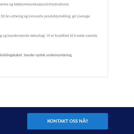
sentre og telekommunikasjonsinfrastrukturer.
30 års erfaring og innovativ produktutvikling, gir Liverage
 og banebrytende teknologi. Vi er forpliktet til å møte varierte
ilkoblingskabel
,
Sender optisk undermontering
,
KONTAKT OSS NÅ!!