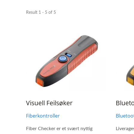
Result 1 - 5 of 5
Ibert X1 Mini
H
Tran
Visuell Feilsøker
Bluet
Fiberkontroller
Bluetoo
Fiber Checker er et svært nyttig
Liverage