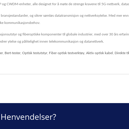
 og CWDM-enheter, alle designet for å møte de strenge kravene til 5G-nettverk, data
år bransjestandarder, og sikrer sømløs datatransmisjon og nettverksytelse. Med mer enn 
ptiske kommunikasjonsbehov.
jonsutstyr og fiberoptiske komponenter til globale industrier, med over 30 års erfaring
drer ytelse og pålitelighet innen telekommunikasjon og datanettverk.
er
,
Bert-tester
,
Optisk testutstyr
,
Fiber optisk testverktøy
,
Aktiv optisk kabel
,
Direkte t
r Henvendelser?