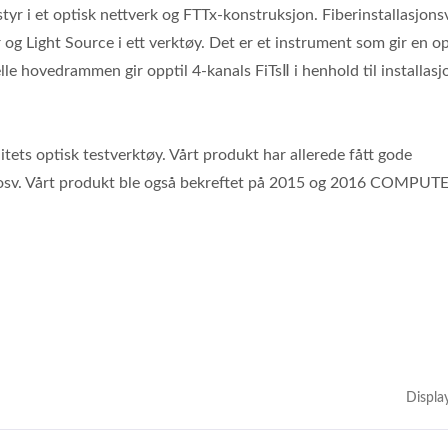
styr i et optisk nettverk og FTTx-konstruksjon. Fiberinstallasjon
g Light Source i ett verktøy. Det er et instrument som gir en op
lle hovedrammen gir opptil 4-kanals FiTsⅡ i henhold til installasj
itets optisk testverktøy. Vårt produkt har allerede fått gode
. osv. Vårt produkt ble også bekreftet på 2015 og 2016 COMPUT
Displa