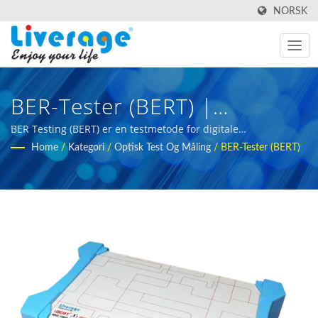
NORSK
BER-Tester (BERT) |
Høyytelses Fiberoptiske
BER Testing (BERT) er en testmetode for digitale
kommunikasjonskretser. | fiberoptisk måleutstyr for
Home
/
Kategori
/
Optisk Test Og Måling
/
BER-Tester (BERT)
Transceivere For 5g-Nettverk
internasjonale kjøpere