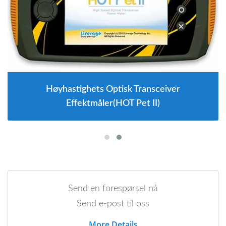
Høyhastighets Optisk Transceiver
Effektmåler(HOT Pet II)
Send en forespørsel nå
Send e-post til oss
More Details