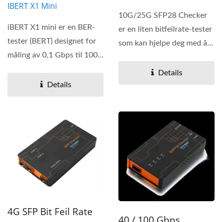
IBERT X1 Mini
10G/25G SFP28 Checker
iBERT X1 mini er en BER-
er en liten bitfeilrate-tester
tester (BERT) designet for
som kan hjelpe deg med å
måling av 0,1 Gbps til 100
lese den interne...
Gbps AOC og moduler....
Details
Details
4G SFP Bit Feil Rate
40 / 100 Gbps