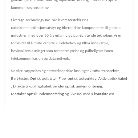
kommunikasjonsbehov.
Liverage Technology Inc. har levert førsteklasses
radiokommunikasjonsutstyr og fiberoptiske komponenter til globale
industrier, med over 30 års erfaring og banebrytende teknologi. Vi er
forpliktet til å møte varierte kundebehov og tilbyr innovative,
høykvalitetsløsninger som forbedrer ytelse og pålitelighet innen
telekommunikasjon og datanettverk.
Se våre høyytelses 5g nettverksoptiske løsninger
Optisk transceiver
,
Bert-tester
,
Optisk testutstyr
,
Fiber optisk testverktøy
,
Aktiv optisk kabel
,
Direkte tilkoblingskabel
,
Sender optisk undermontering
,
Mottaker optisk undermontering
og ikke nøl med å
kontakte oss
.