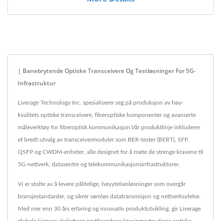
| Banebrytende Optiske Transceivere Og Testløsninger For 5G-
Infrastruktur
Liverage Technology Inc. spesialiserer seg på produksjon av høy-
kvalitets optiske transceivere, fiberoptiske komponenter og avanserte
måleverktøy for fiberoptisk kommunikasjon.Vår produktlinje inkluderer
et bredt utvalg av transceivermoduler som BER-tester (BERT), SFP,
QSFP og CWDM-enheter, alle designet for å møte de strenge kravene til
5G-nettverk, datasentre og telekommunikasjonsinfrastrukturer.
Vi er stolte av å levere pålitelige, høyytelsesløsninger som overgår
bransjestandarder, og sikrer sømløs datatransmisjon og nettverksytelse.
Med mer enn 30 års erfaring og innovativ produktutvikling, gir Liverage
globale kjøpere skalerbare og tilpassbare løsninger for deres optiske