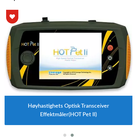
Høyhastighets Optisk Transceiver
Effektmåler(HOT Pet II)