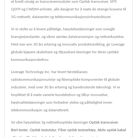
et bredt utvalg av transceivermoduler som Optisk transceiver, SFP,
QSFP og CWDM-enheter, alle designet for å møte de strenge kravene til
5G-nettverk, datasentre og telekommunikasjonsinfrastrukturer.
Vi er stolte av å levere pålitelige, høyytelsesløsninger som overgår
bransjestandarder, og sikrer sømløs datatransmisjon og nettverksytelse.
Med mer enn 30 års erfaring og innovativ produktutvikling, gir Liverage
globale kjøpere skalerbare og tilpassbare løsninger for deres optiske
kommunikasjonsbehov.
Liverage Technology Inc. har levert førsteklasses
radiokommunikasjonsutstyr og fiberoptiske komponenter til globale
industrier, med over 30 års erfaring og banebrytende teknologi. Vi er
forpliktet til å møte varierte kundebehov og tilbyr innovative,
høykvalitetsløsninger som forbedrer ytelse og pålitelighet innen
telekommunikasjon og datanettverk.
Se våre høyytelses 5g nettverksoptiske løsninger
Optisk transceiver
,
Bert-tester
,
Optisk testutstyr
,
Fiber optisk testverktøy
,
Aktiv optisk kabel