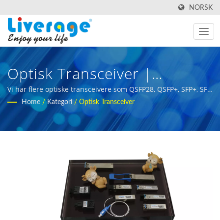
NORSK
Optisk Transceiver |
Høyytelses Fiberoptiske
Vi har flere optiske transceivere som QSFP28, QSFP+, SFP+, SFF
og XFP. | fiberoptisk måleutstyr for internasjonale kjøpere
Home
/
Kategori
/
Optisk Transceiver
Transceivere For 5g-Nettverk