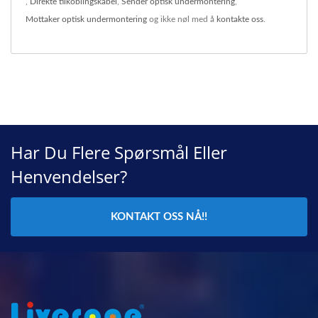
,
Direkte tilkoblingskabel
,
Sender optisk undermontering
,
Mottaker optisk undermontering
og ikke nøl med å
kontakte oss
.
Har Du Flere Spørsmål Eller
Henvendelser?
KONTAKT OSS NÅ!!