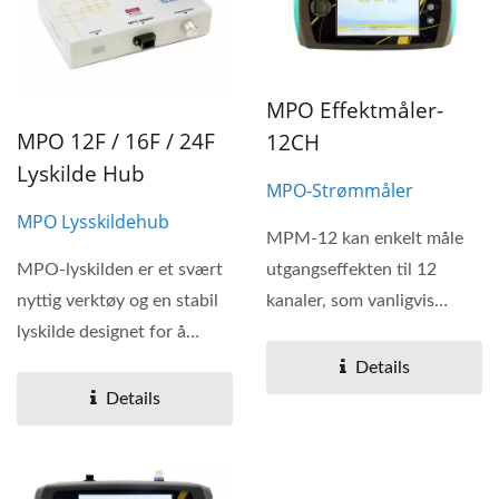
MPO Effektmåler-
MPO 12F / 16F / 24F
12CH
Lyskilde Hub
MPO-Strømmåler
MPO Lysskildehub
MPM-12 kan enkelt måle
MPO-lyskilden er et svært
utgangseffekten til 12
nyttig verktøy og en stabil
kanaler, som vanligvis
lyskilde designet for å
brukes til kvalitets...
sjekke defekter...
Details
Details