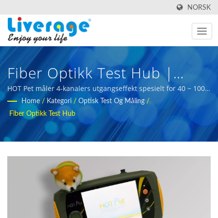
NORSK
Fiber Optikk Test Hub |
Høyytelses Fiberoptiske
HOT Pet måler 4-kanalers utgangseffekt spesielt for 40 ~ 100G
optiske transceivere. | fiberoptisk måleutstyr for
Home
/
Kategori
/
Optisk Test Og Måling
/
Transceivere For 5g-Nettverk
internasjonale kjøpere
Fiber Optikk Test Hub