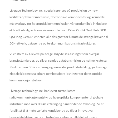
Infrastruktur
Liverage Technology Inc. spesialiserer seg på produksjon av høy-
kvalitets optiske transceivere, fiberoptiske komponenter og avanserte
måleverktøy for fiberoptisk kommunikasjon.Vår produktlinje inkluderer
et bredt utvalg av transceivermoduler som Fiber Optikk Test Hub, SFP,
QSFP og CWDM-enheter, alle designet for å møte de strenge kravene til
5G-nettverk, datasentre og telekommunikasjonsinfrastrukturer.
Vi er stolte av å levere pålitelige, høyytelsesløsninger som overgår
bransjestandarder, og sikrer sømløs datatransmisjon og nettverksytelse.
Med mer enn 30 års erfaring og innovativ produktutvikling, gir Liverage
globale kjøpere skalerbare og tilpassbare løsninger for deres optiske
kommunikasjonsbehov.
Liverage Technology Inc. har levert førsteklasses
radiokommunikasjonsutstyr og fiberoptiske komponenter til globale
industrier, med over 30 års erfaring og banebrytende teknologi. Vi er
forpliktet til å møte varierte kundebehov og tilbyr innovative,
høykvalitetsløsninger som forbedrer ytelse og pålitelighet innen