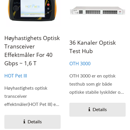
Høyhastighets Optisk
36 Kanaler Optisk
Transceiver
Test Hub
Effektmåler For 40
Gbps ~ 1,6 T
OTH 3000
HOT Pet III
OTH 3000 er en optisk
testhub som gir både
Høyhastighets optisk
optiske stabile lyskilder og
transceiver
optiske effektmålere....
effektmåler(HOT Pet III) er
Details
designet for 40 Gbps ~1.6T
optiske...
Details