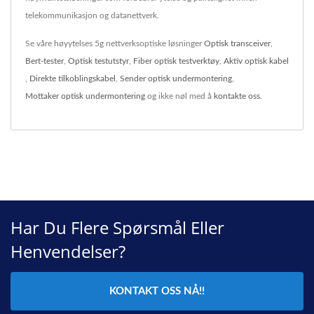
telekommunikasjon og datanettverk.
Se våre høyytelses 5g nettverksoptiske løsninger
Optisk transceiver
,
Bert-tester
,
Optisk testutstyr
,
Fiber optisk testverktøy
,
Aktiv optisk kabel
,
Direkte tilkoblingskabel
,
Sender optisk undermontering
,
Mottaker optisk undermontering
og ikke nøl med å
kontakte oss
.
Har Du Flere Spørsmål Eller
Henvendelser?
KONTAKT OSS NÅ!!