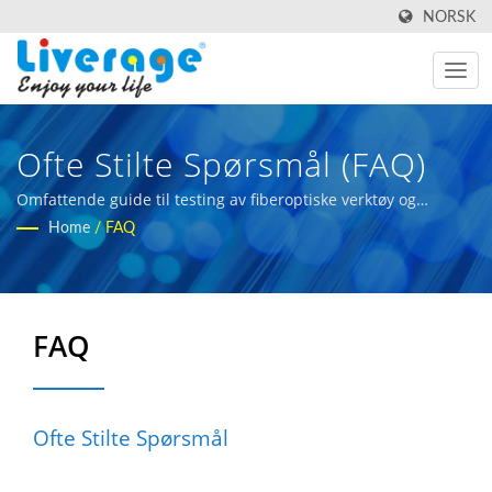
NORSK
Ofte Stilte Spørsmål (FAQ)
Omfattende guide til testing av fiberoptiske verktøy og
løsninger
Home
/
FAQ
FAQ
Ofte Stilte Spørsmål