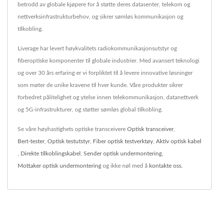
betrodd av globale kjøpere for å støtte deres datasenter, telekom og
nettverksinfrastrukturbehov, og sikrer sømløs kommunikasjon og
tilkobling.
Liverage har levert høykvalitets radiokommunikasjonsutstyr og
fiberoptiske komponenter til globale industrier. Med avansert teknologi
og over 30 års erfaring er vi forpliktet til å levere innovative løsninger
som møter de unike kravene til hver kunde. Våre produkter sikrer
forbedret pålitelighet og ytelse innen telekommunikasjon, datanettverk
og 5G-infrastrukturer, og støtter sømløs global tilkobling.
Se våre høyhastighets optiske transceivere
Optisk transceiver
,
Bert-tester
,
Optisk testutstyr
,
Fiber optisk testverktøy
,
Aktiv optisk kabel
,
Direkte tilkoblingskabel
,
Sender optisk undermontering
,
Mottaker optisk undermontering
og ikke nøl med å
kontakte oss
.