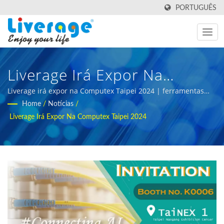
PORTUGUÊS
Liverage Irá Expor Na
Computex Taipei 2024 |
Liverage irá expor na Computex Taipei 2024 | ferramentas
inovadoras de teste de fibra óptica para data centers
Home
/
Notícias
/
Transceptores Ópticos Para
Liverage Irá Expor Na Computex Taipei 2024
Redes 5g E
Telecomunicações