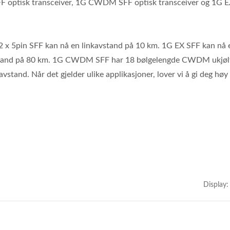
SFF optisk transceiver, 1G CWDM SFF optisk transceiver og 1G 
2 x 5pin SFF kan nå en linkavstand på 10 km. 1G EX SFF kan nå 
avstand på 80 km. 1G CWDM SFF har 18 bølgelengde CWDM ukjø
øyhastighets Optisk
Ibert X1 Mini
tand. Når det gjelder ulike applikasjoner, lover vi å gi deg høy 
sceiver Effektmåler(HOT
Pet II)
Display: