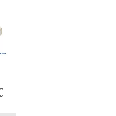
er
se