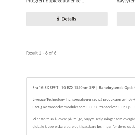
integrert duplexdatalenke...
høytyten
duplexda
Details
Result 1 - 6 of 6
Fra 1G SX SFF Til 1G EZX 1550nm SFF | Banebrytende Optisk
Liverage Technology Inc. spesialiserer seg på produksjon av høy-
utvalg av transceivermoduler som SFF 1G transceiver, SFP, QSFP 
Vi er stolte av å levere pålitelige, høyytelsesløsninger som overg
globale kjøpere skalerbare og tilpassbare løsninger for deres o