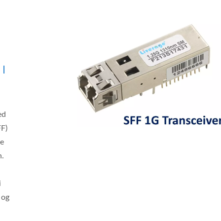
 I
ed
FF)
re
n.
i
 og