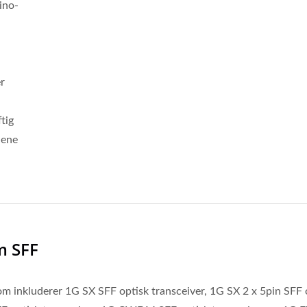
ino-
r
tig
nene
m SFF
som inkluderer 1G SX SFF optisk transceiver, 1G SX 2 x 5pin SFF 