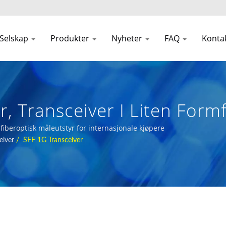
Selskap
Produkter
Nyheter
FAQ
Konta
r, Transceiver I Liten Form
vere For 5g-Nettverk
 fiberoptisk måleutstyr for internasjonale kjøpere
eiver
/
SFF 1G Transceiver