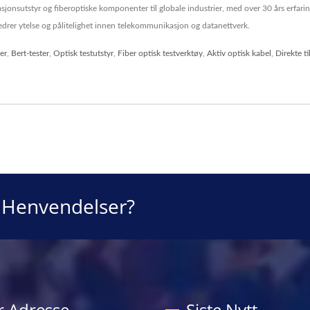
jonsutstyr og fiberoptiske komponenter til globale industrier, med over 30 års erfaring
drer ytelse og pålitelighet innen telekommunikasjon og datanettverk.
er
,
Bert-tester
,
Optisk testutstyr
,
Fiber optisk testverktøy
,
Aktiv optisk kabel
,
Direkte t
r Henvendelser?
r Adresse
Siste Nytt