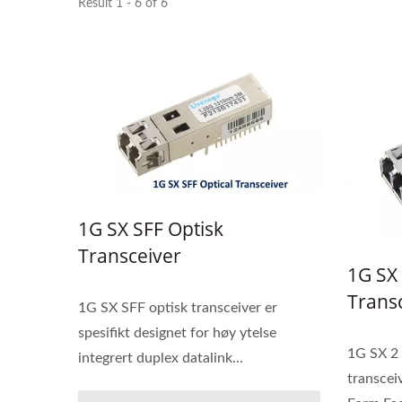
Result 1 - 6 of 6
1G SX SFF Optisk
Transceiver
1G SX 
Trans
1G SX SFF optisk transceiver er
spesifikt designet for høy ytelse
1G SX 2 
integrert duplex datalink...
transcei