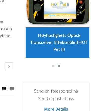
EZX
en
lte DFB
Høyhastighets Optisk
ytelse
Transceiver Effektmåler(HOT
Pet II)
Send en forespørsel nå
Send e-post til oss
More Details