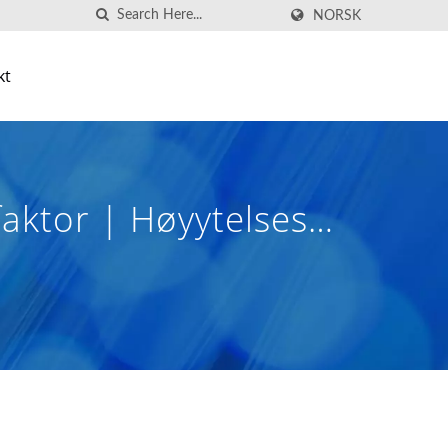
NORSK
kt
faktor | Høyytelses