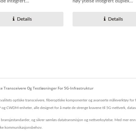
de integrert
høy ytelse integrert duplex...
talenke...
Details
Details
e Transceivere Og Testløsninger For 5G-Infrastruktur
kvalitets optiske transceivere, fiberoptiske komponenter og avanserte måleverktøy for
og CWDM-enheter, alle designet for å møte de strenge kravene til 5G-nettverk, datas
år bransjestandarder, og sikrer sømløs datatransmisjon og nettverksytelse. Med mer enn 
ptiske kommunikasjonsbehov.