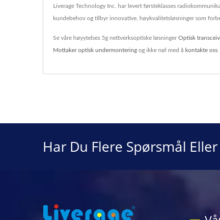
Liverage Technology Inc. har levert førsteklasses radiokommunikas
kundebehov og tilbyr innovative, høykvalitetsløsninger som forbe
Se våre høyytelses 5g nettverksoptiske løsninger
Optisk transceiv
Mottaker optisk undermontering
og ikke nøl med å
kontakte oss
.
Har Du Flere Spørsmål Elle
Vå