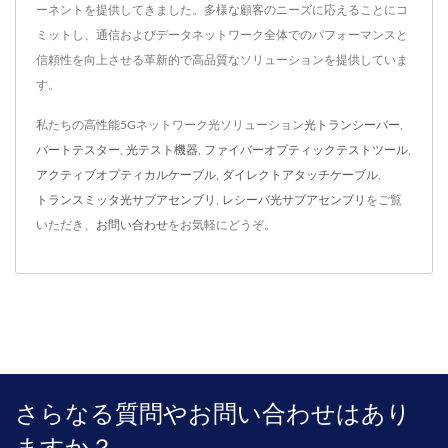
ーネントを提供してきました。多様な顧客のニーズに応えることにコ
ミットし、通信およびデータネットワーク全体でのパフォーマンスと
信頼性を向上させる革新的で高品質なソリューションを提供していま
す。
私たちの高性能5Gネットワーク光ソリューション
光トランシーバー
,
バートテスター
,
光テスト機器
,
ファイバーオプティックテストツール
,
アクティブオプティカルケーブル
,
ダイレクトアタッチケーブル
,
トランスミッタ光サブアセンブリ
,
レシーバ光サブアセンブリ
をご覧
いただき、
お問い合わせ
をお気軽にどうぞ。
さらなる質問やお問い合わせはあり
ますか？