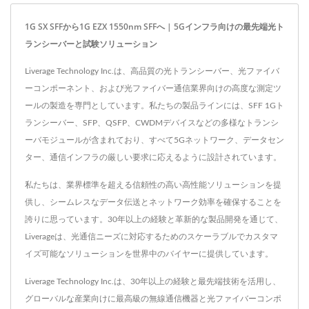
1G SX SFFから1G EZX 1550nm SFFへ | 5Gインフラ向けの最先端光ト
ランシーバーと試験ソリューション
Liverage Technology Inc.は、高品質の光トランシーバー、光ファイバ
ーコンポーネント、および光ファイバー通信業界向けの高度な測定ツ
ールの製造を専門としています。私たちの製品ラインには、SFF 1Gト
ランシーバー、SFP、QSFP、CWDMデバイスなどの多様なトランシ
ーバモジュールが含まれており、すべて5Gネットワーク、データセン
ター、通信インフラの厳しい要求に応えるように設計されています。
私たちは、業界標準を超える信頼性の高い高性能ソリューションを提
供し、シームレスなデータ伝送とネットワーク効率を確保することを
誇りに思っています。30年以上の経験と革新的な製品開発を通じて、
Liverageは、光通信ニーズに対応するためのスケーラブルでカスタマ
イズ可能なソリューションを世界中のバイヤーに提供しています。
Liverage Technology Inc.は、30年以上の経験と最先端技術を活用し、
グローバルな産業向けに最高級の無線通信機器と光ファイバーコンポ