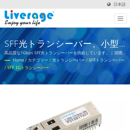
日本語
SFF光トランシーバー、小型
フォームファクタートランシ
高品質な1Gbps SFF光トランシーバーを供給しています。 | 国際
バイヤー向けの光ファイバー測定機器
Home
/
カテゴリー
/
光トランシーバー
/
SFFトランシーバー
ーバー | 5Gネットワーク用
/
SFF 1Gトランシーバー
の高性能光ファイバートラン
シーバー