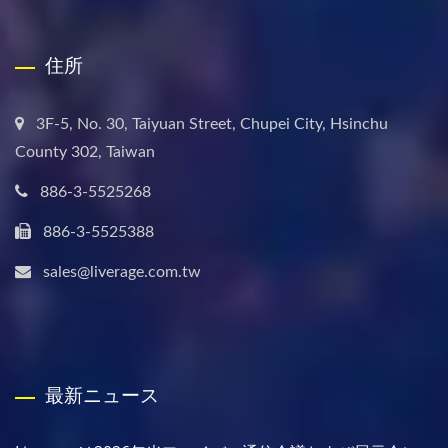
住所
3F-5, No. 30, Taiyuan Street, Chupei City, Hsinchu
County 302, Taiwan
886-3-5525268
886-3-5525388
sales@liverage.com.tw
最新ニュース