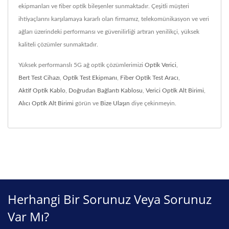
ekipmanları ve fiber optik bileşenler sunmaktadır. Çeşitli müşteri
ihtiyaçlarını karşılamaya kararlı olan firmamız, telekomünikasyon ve veri
ağları üzerindeki performansı ve güvenilirliği artıran yenilikçi, yüksek
kaliteli çözümler sunmaktadır.
Yüksek performanslı 5G ağ optik çözümlerimizi
Optik Verici
,
Bert Test Cihazı
,
Optik Test Ekipmanı
,
Fiber Optik Test Aracı
,
Aktif Optik Kablo
,
Doğrudan Bağlantı Kablosu
,
Verici Optik Alt Birimi
,
Alıcı Optik Alt Birimi
görün ve
Bize Ulaşın
diye çekinmeyin.
Herhangi Bir Sorunuz Veya Sorunuz
Var Mı?