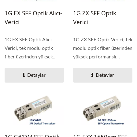
1G EX SFF Optik Alıcı-
1G ZX SFF Optik
Verici
Verici
1G EX SFF Optik Alıcı-
1G ZX SFF Optik Verici, tek
Verici, tek modlu optik
modlu optik fiber üzerinden
fiber üzerinden yüksek
yüksek performanslı
performanslı entegre...
entegre çift...
Detaylar
Detaylar
1G CWDM SFF Optik
1G EZX 1550nm SFF