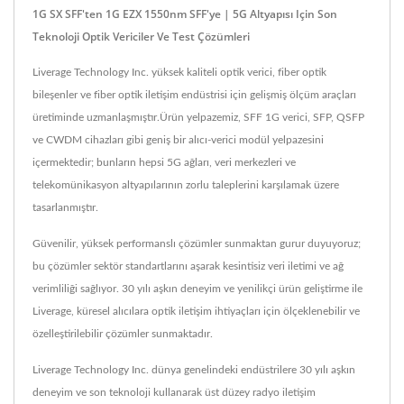
1G SX SFF'ten 1G EZX 1550nm SFF'ye | 5G Altyapısı Için Son
Teknoloji Optik Vericiler Ve Test Çözümleri
Liverage Technology Inc. yüksek kaliteli optik verici, fiber optik
bileşenler ve fiber optik iletişim endüstrisi için gelişmiş ölçüm araçları
üretiminde uzmanlaşmıştır.Ürün yelpazemiz, SFF 1G verici, SFP, QSFP
ve CWDM cihazları gibi geniş bir alıcı-verici modül yelpazesini
içermektedir; bunların hepsi 5G ağları, veri merkezleri ve
telekomünikasyon altyapılarının zorlu taleplerini karşılamak üzere
tasarlanmıştır.
Güvenilir, yüksek performanslı çözümler sunmaktan gurur duyuyoruz;
bu çözümler sektör standartlarını aşarak kesintisiz veri iletimi ve ağ
verimliliği sağlıyor. 30 yılı aşkın deneyim ve yenilikçi ürün geliştirme ile
Liverage, küresel alıcılara optik iletişim ihtiyaçları için ölçeklenebilir ve
özelleştirilebilir çözümler sunmaktadır.
Liverage Technology Inc. dünya genelindeki endüstrilere 30 yılı aşkın
deneyim ve son teknoloji kullanarak üst düzey radyo iletişim