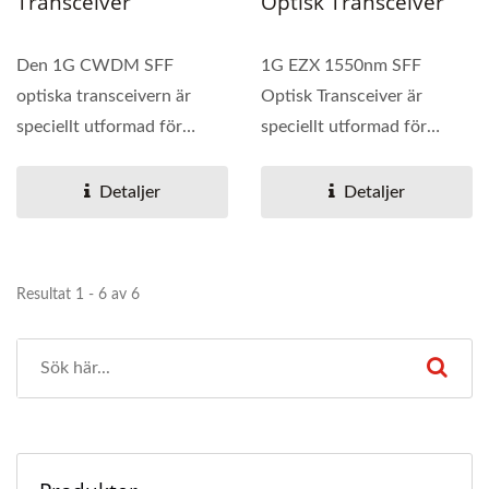
Transceiver
Optisk Transceiver
Den 1G CWDM SFF
1G EZX 1550nm SFF
optiska transceivern är
Optisk Transceiver är
speciellt utformad för
speciellt utformad för
högpresterande
högpresterande
integrerad...
integrerad...
Detaljer
Detaljer
Resultat 1 - 6 av 6