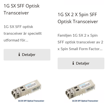
1G SX SFF Optisk
Transceiver
1G SX 2 X 5pin SFF
Optisk Transceiver
1G SX SFF optisk
transceiver är speciellt
Familjen 1G SX 2 x 5pin
utformad för
SFF optisk transceiver av 2
högpresterande integrerad
x 5pin Small Form Factor
duplex...
Detaljer
(SFF) transceivermodul...
Detaljer