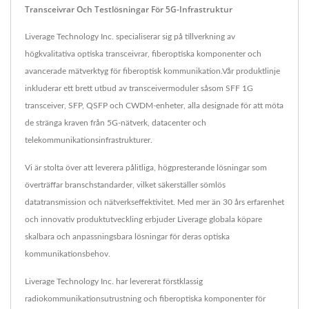
Transceivrar Och Testlösningar För 5G-Infrastruktur
Liverage Technology Inc. specialiserar sig på tillverkning av
högkvalitativa optiska transceivrar, fiberoptiska komponenter och
avancerade mätverktyg för fiberoptisk kommunikation.Vår produktlinje
inkluderar ett brett utbud av transceivermoduler såsom SFF 1G
transceiver, SFP, QSFP och CWDM-enheter, alla designade för att möta
de stränga kraven från 5G-nätverk, datacenter och
telekommunikationsinfrastrukturer.
Vi är stolta över att leverera pålitliga, högpresterande lösningar som
överträffar branschstandarder, vilket säkerställer sömlös
datatransmission och nätverkseffektivitet. Med mer än 30 års erfarenhet
och innovativ produktutveckling erbjuder Liverage globala köpare
skalbara och anpassningsbara lösningar för deras optiska
kommunikationsbehov.
Liverage Technology Inc. har levererat förstklassig
radiokommunikationsutrustning och fiberoptiska komponenter för