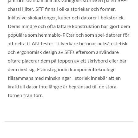
jämförelseändamål mäts vanligtvis storleken på ett SFF-
chassi i liter. SFF finns i olika storlekar och former,
inklusive skokartonger, kuber och datorer i bokstorlek.
Deras mindre och ofta lättare konstruktion har gjort dem
populära som hemmabio-PC:ar och som spel-datorer för
att delta i LAN-fester. Tillverkare betonar också estetisk
och ergonomisk design av SFFs eftersom användare
oftare placerar dem på toppen av ett skrivbord eller bär
dem med sig. Framsteg inom komponentteknologi
tillsammans med minskningar i storlek innebär att en
kraftfull dator inte längre är begränsad till de stora
tornen från förr.