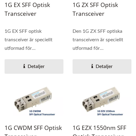
1G EX SFF Optisk
1G ZX SFF Optisk
Transceiver
Transceiver
1G EX SFF optisk
Den 1G ZX SFF optiska
transceiver är speciellt
transceivern är speciellt
utformad för
utformad för
högpresterande integrerad
högpresterande integrerad
duplex...
duplexdatalänk...
Detaljer
Detaljer
1G CWDM SFF Optisk
1G EZX 1550nm SFF