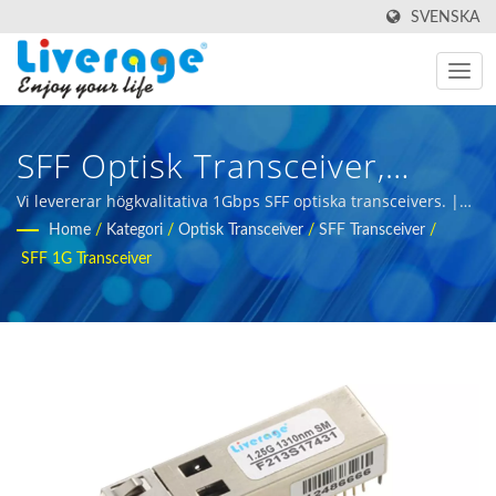
SVENSKA
SFF Optisk Transceiver,
Transceiver I Liten
Vi levererar högkvalitativa 1Gbps SFF optiska transceivers. |
fiberoptisk mätutrustning för internationella köpare
Home
/
Kategori
/
Optisk Transceiver
/
SFF Transceiver
/
Formfaktor |
SFF 1G Transceiver
Högpresterande
Fiberoptiska Transceivrar
För 5g-Nätverk