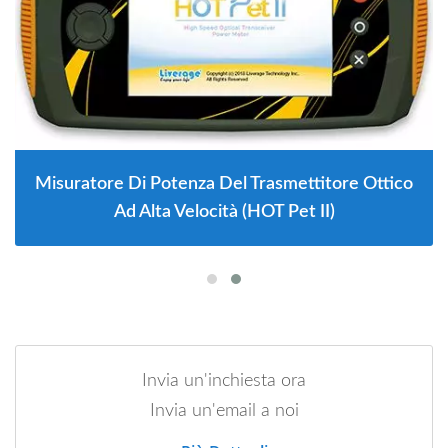
Misuratore Di Potenza Del Trasmettitore Ottico
Ad Alta Velocità (HOT Pet II)
Invia un'inchiesta ora
Invia un'email a noi