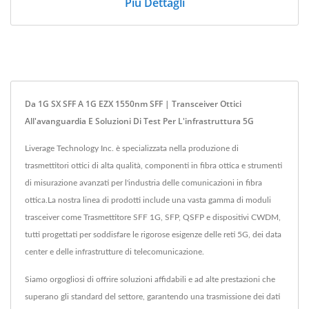
Più Dettagli
Da 1G SX SFF A 1G EZX 1550nm SFF | Transceiver Ottici
All'avanguardia E Soluzioni Di Test Per L'infrastruttura 5G
Liverage Technology Inc. è specializzata nella produzione di
trasmettitori ottici di alta qualità, componenti in fibra ottica e strumenti
di misurazione avanzati per l'industria delle comunicazioni in fibra
ottica.La nostra linea di prodotti include una vasta gamma di moduli
trasceiver come Trasmettitore SFF 1G, SFP, QSFP e dispositivi CWDM,
tutti progettati per soddisfare le rigorose esigenze delle reti 5G, dei data
center e delle infrastrutture di telecomunicazione.
Siamo orgogliosi di offrire soluzioni affidabili e ad alte prestazioni che
superano gli standard del settore, garantendo una trasmissione dei dati