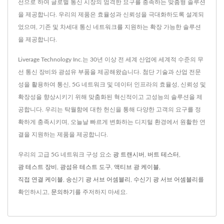
선으로 하여 글로벌 통신 시장의 엄격한 요구를 충족하는 맞춤형 솔루션
을 제공합니다. 우리의 제품은 효율성과 신뢰성을 극대화하도록 설계되
었으며, 기존 및 차세대 통신 네트워크를 지원하는 확장 가능한 솔루션
을 제공합니다.
Liverage Technology Inc.는 30년 이상 전 세계 산업에 세계적 수준의 무
선 통신 장비와 광섬유 부품을 제공해왔습니다. 첨단 기술과 산업 전문
성을 활용하여 통신, 5G 네트워크 및 데이터 인프라의 효율성, 신뢰성 및
확장성을 향상시키기 위해 맞춤화된 혁신적이고 고성능의 솔루션을 제
공합니다. 우리는 탁월함에 대한 헌신을 통해 다양한 고객의 요구를 정
확하게 충족시키며, 오늘날 빠르게 변화하는 디지털 환경에서 원활한 연
결을 지원하는 제품을 제공합니다.
우리의 고급 5G 네트워크 구성 요소
광 트랜시버
,
버트 테스터
,
광 테스트 장비
,
광섬유 테스트 도구
,
액티브 광 케이블
,
직접 연결 케이블
,
송신기 광 서브 어셈블리
,
수신기 광 서브 어셈블리
를
확인하시고,
문의하기
를 주저하지 마세요.