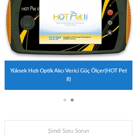
Yüksek Hızlı Optik Alıcı Verici Güç Ölçer(HOT Pet
II)
Şimdi Soru Sorun