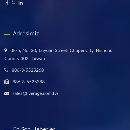
Adresimiz
3F-5, No. 30, Taiyuan Street, Chupei City, Hsinchu
County 302, Taiwan
886-3-5525268
886-3-5525388
sales@liverage.com.tw
En Son Haberler