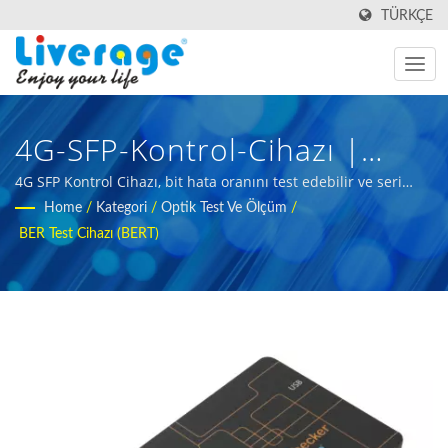
TÜRKÇE
4G-SFP-Kontrol-Cihazı |
Küresel Iletişim Ağları Için
4G SFP Kontrol Cihazı, bit hata oranını test edebilir ve seri
kimliği okuyabilir. | 5G altyapı geliştirme için fiber optik test
Home
/
Kategori
/
Optik Test Ve Ölçüm
/
SPF Ve QSPF Modülleri
araçları
BER Test Cihazı (BERT)