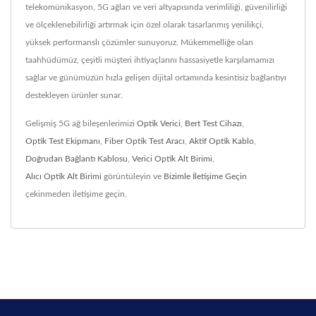
telekomünikasyon, 5G ağları ve veri altyapısında verimliliği, güvenilirliği
ve ölçeklenebilirliği artırmak için özel olarak tasarlanmış yenilikçi,
yüksek performanslı çözümler sunuyoruz. Mükemmelliğe olan
taahhüdümüz, çeşitli müşteri ihtiyaçlarını hassasiyetle karşılamamızı
sağlar ve günümüzün hızla gelişen dijital ortamında kesintisiz bağlantıyı
destekleyen ürünler sunar.
Gelişmiş 5G ağ bileşenlerimizi
Optik Verici
,
Bert Test Cihazı
,
Optik Test Ekipmanı
,
Fiber Optik Test Aracı
,
Aktif Optik Kablo
,
Doğrudan Bağlantı Kablosu
,
Verici Optik Alt Birimi
,
Alıcı Optik Alt Birimi
görüntüleyin ve
Bizimle İletişime Geçin
çekinmeden iletişime geçin.