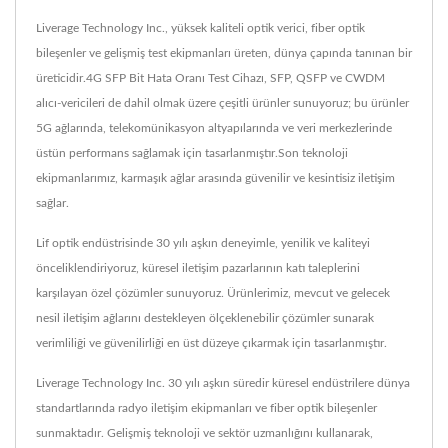
Liverage Technology Inc., yüksek kaliteli optik verici, fiber optik
bileşenler ve gelişmiş test ekipmanları üreten, dünya çapında tanınan bir
üreticidir.4G SFP Bit Hata Oranı Test Cihazı, SFP, QSFP ve CWDM
alıcı-vericileri de dahil olmak üzere çeşitli ürünler sunuyoruz; bu ürünler
5G ağlarında, telekomünikasyon altyapılarında ve veri merkezlerinde
üstün performans sağlamak için tasarlanmıştır.Son teknoloji
ekipmanlarımız, karmaşık ağlar arasında güvenilir ve kesintisiz iletişim
sağlar.
Lif optik endüstrisinde 30 yılı aşkın deneyimle, yenilik ve kaliteyi
önceliklendiriyoruz, küresel iletişim pazarlarının katı taleplerini
karşılayan özel çözümler sunuyoruz. Ürünlerimiz, mevcut ve gelecek
nesil iletişim ağlarını destekleyen ölçeklenebilir çözümler sunarak
verimliliği ve güvenilirliği en üst düzeye çıkarmak için tasarlanmıştır.
Liverage Technology Inc. 30 yılı aşkın süredir küresel endüstrilere dünya
standartlarında radyo iletişim ekipmanları ve fiber optik bileşenler
sunmaktadır. Gelişmiş teknoloji ve sektör uzmanlığını kullanarak,